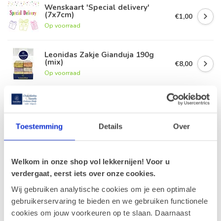
Wenskaart 'Special delivery'
(7x7cm)
€1,00
Op voorraad
Leonidas Zakje Gianduja 190g
(mix)
€8,00
Op voorraad
Geldhof Zakje 15 Cuberdons
€8,50
Op voorraad
Toestemming
Details
Over
Leonidas Zakje Vruchtenpasta
200g
€8,50
Welkom in onze shop vol lekkernijen! Voor u
Op voorraad
verdergaat, eerst iets over onze cookies.
Wij gebruiken analytische cookies om je een optimale
gebruikerservaring te bieden en we gebruiken functionele
Recent bekeken
cookies om jouw voorkeuren op te slaan. Daarnaast