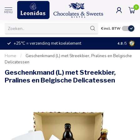
0
MENU
€
incl. BTW
+25°C = verzending met koelelement
Kleine prijz
4.8
/5
Home
/
Geschenkmand (L) met Streekbier, Pralines en Belgische
Delicatessen
Geschenkmand (L) met Streekbier,
Pralines en Belgische Delicatessen