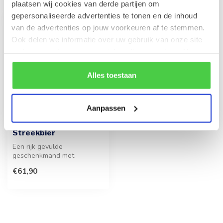
plaatsen wij cookies van derde partijen om
gepersonaliseerde advertenties te tonen en de inhoud
van de advertenties op jouw voorkeuren af te stemmen.
Ook delen we informatie over uw gebruik van onze site
met onze partners voor social media en analyse. Hou er
rekening mee dat als je bepaalde cookies blokkeert, het
de correcte werking van de website kan verstoren.
Alles toestaan
Aanpassen
Geschenkmand (L)
Streekbier
Een rijk gevulde
geschenkmand met
streekbier, pralines en
€61,90
diverse delicatessen. ...