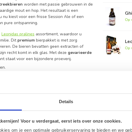
treekbieren
worden met passie gebrouwen in de
ardige mout en hop. Het resultaat is een
Ghi
f u nu kiest voor een frisse Session Ale of een
Op 
an pure ontspanning.
e
Leonidas pralines
assortiment, waardoor u
ilie. Dit
premium
bierpakket is met zorg
Leo
vieren. De bieren bevatten geen extracten of
Op 
jn recht komt in elk glas. Met deze
gevarieerde
t staat voor een bijzondere proeverij.
en.
eren box
Details
ession Ale, Tripel, Amuse en Whisky Infused.
ernijen! Voor u verdergaat, eerst iets over onze cookies.
 gebruik van kunstmatige smaak- of
okies om je een optimale gebruikerservaring te bieden en we geb