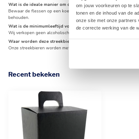
Wat is de ideale manier om deze bieren te bewaren?
om jouw voorkeuren op te sla
Bewaar de flessen op een koele, donkere plaats, bij voorkeur rech
tonen en de inhoud van de a
behouden.
onze site met onze partners 
Wat is de minimumleeftijd voor aankoop?
de correcte werking van de w
Wij verkopen geen alcoholische dranken aan personen onder de 1
Waar worden deze streekbieren gebrouwen?
Onze streekbieren worden met hoogwaardige Belgische mout en h
Recent bekeken