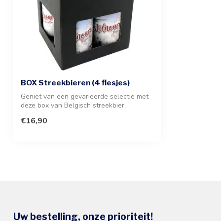
BOX Streekbieren (4 flesjes)
Geniet van een gevarieerde selectie met
deze box van Belgisch streekbier.
Ontdek...
€16,90
Uw bestelling, onze prioriteit!