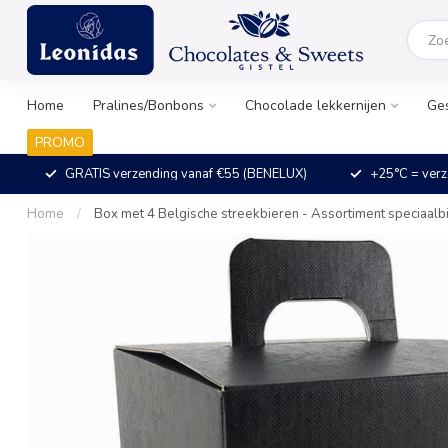
Home
Pralines/Bonbons
Chocolade lekkernijen
Ge
PROMO
GRATIS verzending vanaf €55 (BENELUX)
+25°C = verz
Home
/
Box met 4 Belgische streekbieren - Assortiment speciaalb