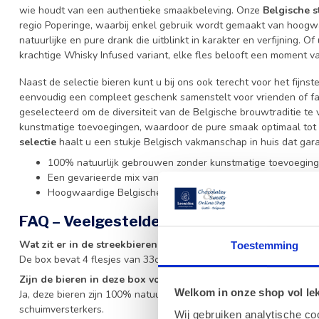
wie houdt van een authentieke smaakbeleving. Onze
Belgische s
regio Poperinge, waarbij enkel gebruik wordt gemaakt van hoogwa
natuurlijke en pure drank die uitblinkt in karakter en verfijning. O
krachtige Whisky Infused variant, elke fles belooft een moment v
Naast de selectie bieren kunt u bij ons ook terecht voor het fijnst
eenvoudig een compleet geschenk samenstelt voor vrienden of fam
geselecteerd om de diversiteit van de Belgische brouwtraditie te 
kunstmatige toevoegingen, waardoor de pure smaak optimaal tot zi
selectie
haalt u een stukje Belgisch vakmanschap in huis dat garan
100% natuurlijk gebrouwen zonder kunstmatige toevoeging
Een gevarieerde mix van vier unieke bierstijlen.
Hoogwaardige Belgische kwaliteit uit Poperinge.
FAQ – Veelgestelde vragen over streekbi
Wat zit er in de streekbieren box?
Toestemming
De box bevat 4 flesjes van 33cl met vier verschillende smaken: S
Zijn de bieren in deze box volledig natuurlijk?
Welkom in onze shop vol lekk
Ja, deze bieren zijn 100% natuurlijk en worden gebrouwen zonder
schuimversterkers.
Wij gebruiken analytische co