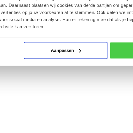
an. Daarnaast plaatsen wij cookies van derde partijen om geper
top, om de kwaliteit van het bier optimaal te
dvertenties op jouw voorkeuren af te stemmen. Ook delen we inf
voor social media en analyse. Hou er rekening mee dat als je be
ebsite kan verstoren.
8 jaar.
op uit de regio Poperinge gebrouwen.
Aanpassen