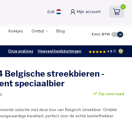
0
Mijn account
EUR
Koekjes
Ontbijt
Blog
€
incl. BTW
Onze pralines
Hoeveelheidskortingen
4.8
/5
 Belgische streekbieren -
ent speciaalbier
Op voorraad
TW
rieerde selectie met deze box van Belgisch streekbier. Ontdek
oogwaardige kwaliteit, perfect voor de echte bierliefhebber.