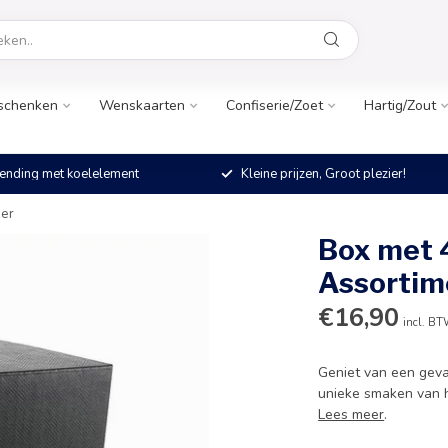
schenken
Wenskaarten
Confiserie/Zoet
Hartig/Zout
ending met koelelement
Kleine prijzen, Groot plezier!
ier
Box met 4
Assortim
€16,90
incl. B
Geniet van een geva
unieke smaken van h
Lees meer
.