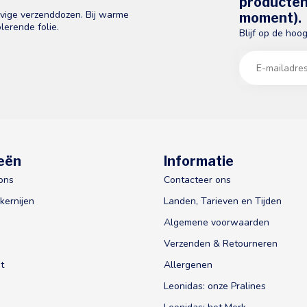
producten 
evige verzenddozen. Bij warme
moment).
lerende folie.
Blijf op de hoo
eën
Informatie
ons
Contacteer ons
kernijen
Landen, Tarieven en Tijden
Algemene voorwaarden
Verzenden & Retourneren
t
Allergenen
Leonidas: onze Pralines