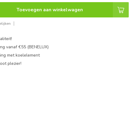
Toevoegen aan winkelwagen
lijken
liteit!
ing vanaf €55 (BENELUX)
ing met koelelement
oot plezier!