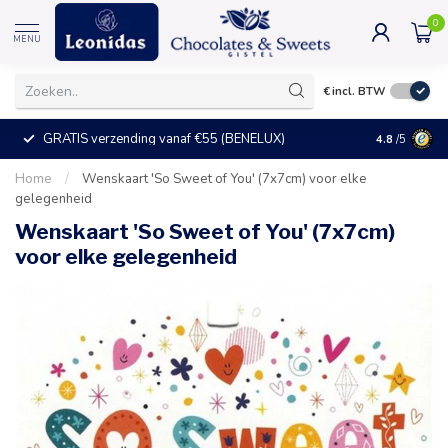
0
MENU
€
incl. BTW
GRATIS verzending vanaf €55 (BENELUX)
+25°C = ve
4.8
/5
Home
/
Wenskaart 'So Sweet of You' (7x7cm) voor elke
gelegenheid
Wenskaart 'So Sweet of You' (7x7cm)
voor elke gelegenheid