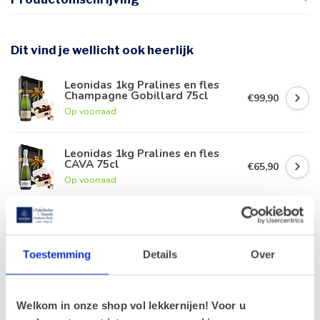
Dit vind je wellicht ook heerlijk
Leonidas 1kg Pralines en fles
Champagne Gobillard 75cl
€99,90
Op voorraad
Leonidas 1kg Pralines en fles
CAVA 75cl
€65,90
Op voorraad
Leonidas 1kg Pralines en fles
rode Porto 75cl
€63,90
Op voorraad
Toestemming
Details
Over
Leonidas 1kg Pralines en fles
Duvel 75cl
€56,90
Welkom in onze shop vol lekkernijen! Voor u
Op voorraad