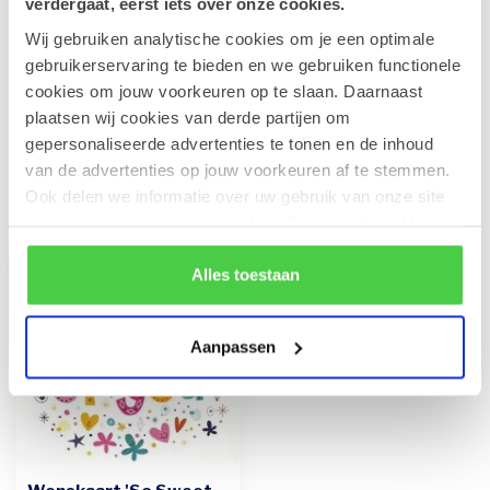
verdergaat, eerst iets over onze cookies.
Wij gebruiken analytische cookies om je een optimale
gebruikerservaring te bieden en we gebruiken functionele
Leonidas Rode Juwelendoos
€41,90
cookies om jouw voorkeuren op te slaan. Daarnaast
Op voorraad
plaatsen wij cookies van derde partijen om
gepersonaliseerde advertenties te tonen en de inhoud
van de advertenties op jouw voorkeuren af te stemmen.
Ook delen we informatie over uw gebruik van onze site
Recent bekeken
met onze partners voor social media en analyse. Hou er
rekening mee dat als je bepaalde cookies blokkeert, het
de correcte werking van de website kan verstoren.
Alles toestaan
Aanpassen