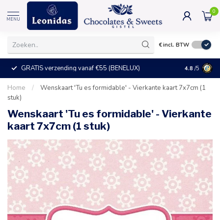
0
MENU
€
incl. BTW
GRATIS verzending vanaf €55 (BENELUX)
+25°C = ve
4.8
/5
Home
/
Wenskaart 'Tu es formidable' - Vierkante kaart 7x7cm (1
stuk)
Wenskaart 'Tu es formidable' - Vierkante
kaart 7x7cm (1 stuk)