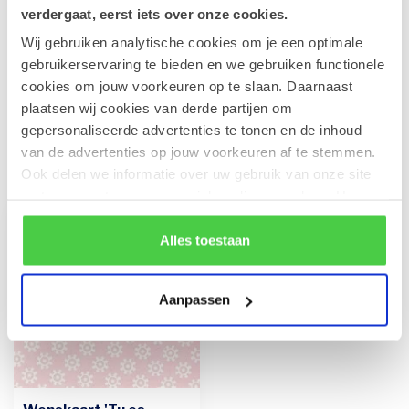
verdergaat, eerst iets over onze cookies.
Wij gebruiken analytische cookies om je een optimale
Leonidas 1kg Pralines en fles
CAVA 75cl
gebruikerservaring te bieden en we gebruiken functionele
€65,90
Op voorraad
cookies om jouw voorkeuren op te slaan. Daarnaast
plaatsen wij cookies van derde partijen om
gepersonaliseerde advertenties te tonen en de inhoud
van de advertenties op jouw voorkeuren af te stemmen.
Recent bekeken
Ook delen we informatie over uw gebruik van onze site
met onze partners voor social media en analyse. Hou er
rekening mee dat als je bepaalde cookies blokkeert, het
de correcte werking van de website kan verstoren.
Alles toestaan
Aanpassen