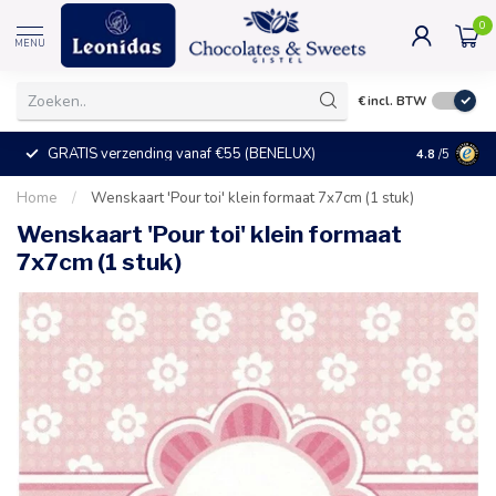
0
MENU
€
incl. BTW
GRATIS verzending vanaf €55 (BENELUX)
+25°C = ve
4.8
/5
Home
/
Wenskaart 'Pour toi' klein formaat 7x7cm (1 stuk)
Wenskaart 'Pour toi' klein formaat
7x7cm (1 stuk)