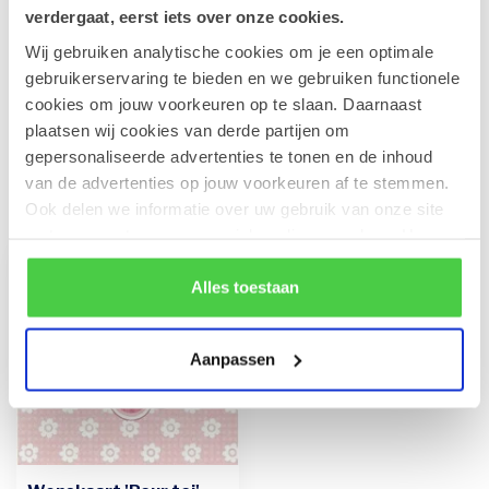
verdergaat, eerst iets over onze cookies.
Wij gebruiken analytische cookies om je een optimale
Leonidas Rode Juwelendoos
gebruikerservaring te bieden en we gebruiken functionele
€41,90
Op voorraad
cookies om jouw voorkeuren op te slaan. Daarnaast
plaatsen wij cookies van derde partijen om
gepersonaliseerde advertenties te tonen en de inhoud
van de advertenties op jouw voorkeuren af te stemmen.
Recent bekeken
Ook delen we informatie over uw gebruik van onze site
met onze partners voor social media en analyse. Hou er
rekening mee dat als je bepaalde cookies blokkeert, het
de correcte werking van de website kan verstoren.
Alles toestaan
Aanpassen