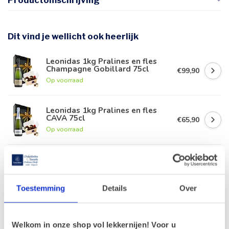
Productomschrijving
Dit vind je wellicht ook heerlijk
Leonidas 1kg Pralines en fles
Champagne Gobillard 75cl
€99,90
Op voorraad
Leonidas 1kg Pralines en fles
CAVA 75cl
€65,90
Op voorraad
Leonidas 1kg Pralines en fles
rode Porto 75cl
€63,90
Op voorraad
Toestemming
Details
Over
Leonidas 1kg Pralines en fles
Duvel 75cl
€56,90
Welkom in onze shop vol lekkernijen! Voor u
Op voorraad