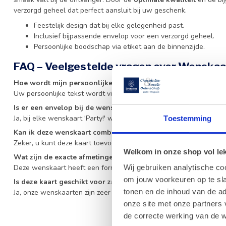
verzorgd geheel dat perfect aansluit bij uw geschenk.
Feestelijk design dat bij elke gelegenheid past.
Inclusief bijpassende envelop voor een verzorgd geheel.
Persoonlijke boodschap via etiket aan de binnenzijde.
FAQ – Veelgestelde vragen over Wenskaar
Hoe wordt mijn persoonlijke boodschap op de wenskaart 'Part
Uw persoonlijke tekst wordt via een etiket op de binnenzijde van
Is er een envelop bij de wenskaart inbegrepen?
Ja, bij elke wenskaart 'Party!' wordt een bijpassende envelop mee
Toestemming
Kan ik deze wenskaart combineren met verschillende soorte
Zeker, u kunt deze kaart toevoegen aan elk geschenk, zoals een d
Welkom in onze shop vol lekk
Wat zijn de exacte afmetingen van deze kaart?
Deze wenskaart heeft een formaat van 11 x 17 cm.
Wij gebruiken analytische co
om jouw voorkeuren op te sla
Is deze kaart geschikt voor zakelijke geschenken?
tonen en de inhoud van de a
Ja, onze wenskaarten zijn zeer geschikt voor zowel particuliere als
onze site met onze partners 
de correcte werking van de w