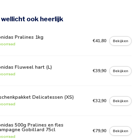
e wellicht ook heerlijk
nidas Pralines 1kg
€41,80
Bekijken
voorraad
nidas Fluweel hart (L)
€39,90
Bekijken
voorraad
schenkpakket Delicatessen (XS)
€32,90
Bekijken
voorraad
nidas 500g Pralines en fles
ampagne Gobillard 75cl
€79,90
Bekijken
voorraad