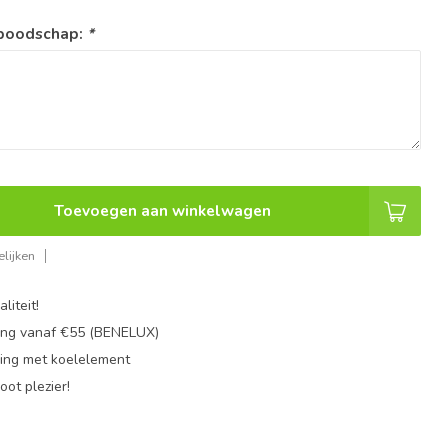
 boodschap:
*
Toevoegen aan winkelwagen
lijken
liteit!
ing vanaf €55 (BENELUX)
ing met koelelement
oot plezier!