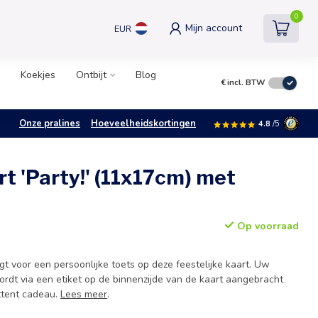
0
Mijn account
EUR
Koekjes
Ontbijt
Blog
€
incl. BTW
Onze pralines
Hoeveelheidskortingen
4.8
/5
t 'Party!' (11x17cm) met
Op voorraad
t voor een persoonlijke toets op deze feestelijke kaart. Uw
ordt via een etiket op de binnenzijde van de kaart aangebracht
ttent cadeau.
Lees meer
.