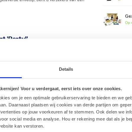
Ge
Op 
t 'Party!'
y!' geplaatst?
 de kaart aangebracht.
geleverd.
Details
n bonbons?
oos met heerlijke bonbons of andere lekkernijen.
ernijen! Voor u verdergaat, eerst iets over onze cookies.
okies om je een optimale gebruikerservaring te bieden en we geb
an. Daarnaast plaatsen wij cookies van derde partijen om geper
dvertenties op jouw voorkeuren af te stemmen. Ook delen we inf
 zakelijke bestellingen.
voor social media en analyse. Hou er rekening mee dat als je be
ebsite kan verstoren.