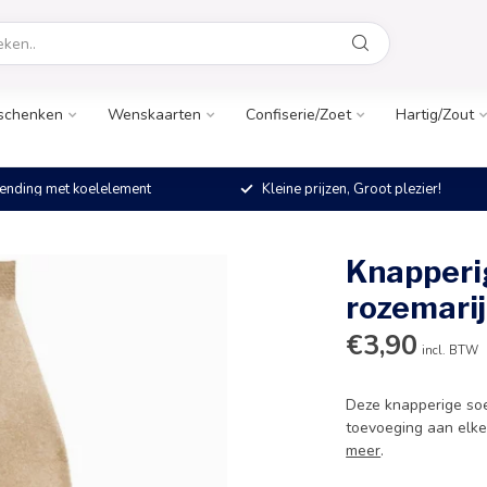
schenken
Wenskaarten
Confiserie/Zoet
Hartig/Zout
ending met koelelement
Kleine prijzen, Groot plezier!
Knapperig
rozemari
€3,90
incl. BTW
Deze knapperige soe
toevoeging aan elke 
meer
.