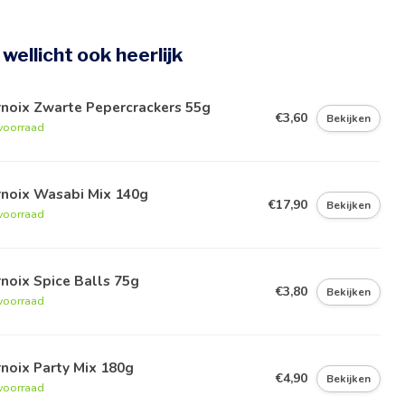
e wellicht ook heerlijk
rnoix Zwarte Pepercrackers 55g
€3,60
Bekijken
voorraad
rnoix Wasabi Mix 140g
€17,90
Bekijken
voorraad
noix Spice Balls 75g
€3,80
Bekijken
voorraad
noix Party Mix 180g
€4,90
Bekijken
voorraad