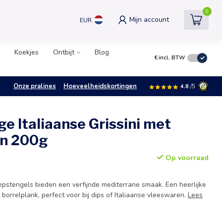
0
Mijn account
EUR
Koekjes
Ontbijt
Blog
€
incl. BTW
Onze pralines
Hoeveelheidskortingen
4.8
/5
e Italiaanse Grissini met
jn 200g
Op voorraad
pstengels bieden een verfijnde mediterrane smaak. Een heerlijke
borrelplank, perfect voor bij dips of Italiaanse vleeswaren.
Lees