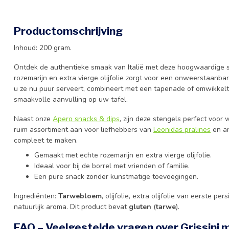
Productomschrijving
Inhoud: 200 gram.
Ontdek de authentieke smaak van Italië met deze hoogwaardige s
rozemarijn en extra vierge olijfolie zorgt voor een onweerstaanbar
u ze nu puur serveert, combineert met een tapenade of omwikkelt
smaakvolle aanvulling op uw tafel.
Naast onze
Apero snacks & dips
, zijn deze stengels perfect voo
ruim assortiment aan voor liefhebbers van
Leonidas pralines
en an
compleet te maken.
Gemaakt met echte rozemarijn en extra vierge olijfolie.
Ideaal voor bij de borrel met vrienden of familie.
Een pure snack zonder kunstmatige toevoegingen.
Ingrediënten:
Tarwebloem
, olijfolie, extra olijfolie van eerste per
natuurlijk aroma. Dit product bevat
gluten
(
tarwe
).
FAQ – Veelgestelde vragen over Grissini 