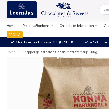
Home
Pralines/Bonbons
Chocolade lekkernijen
Ge
PROMO
GRATIS verzending vanaf €55 (BENELUX)
+25°C = verz
Home
/
Knapperige Italiaanse Grissini met rozemarijn 200g