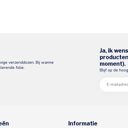
Ja, ik wen
producten 
evige verzenddozen. Bij warme
moment).
lerende folie.
Blijf op de hoo
eën
Informatie