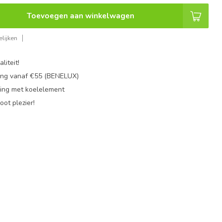
Toevoegen aan winkelwagen
lijken
liteit!
ing vanaf €55 (BENELUX)
ing met koelelement
oot plezier!