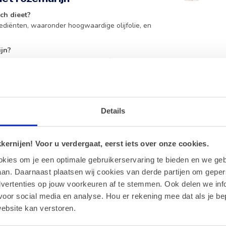
ch dieet?
grediënten, waaronder hoogwaardige olijfolie, en
ijn?
roge plaats te bewaren en goed af te sluiten om
ntroleer altijd de ingrediëntenlijst bij een
Details
te?
ren of als onderdeel van een uitgebreide
ernijen! Voor u verdergaat, eerst iets over onze cookies.
okies om je een optimale gebruikerservaring te bieden en we geb
rediënten en echte rozemarijn voor een
an. Daarnaast plaatsen wij cookies van derde partijen om geper
dvertenties op jouw voorkeuren af te stemmen. Ook delen we inf
voor social media en analyse. Hou er rekening mee dat als je be
ebsite kan verstoren.