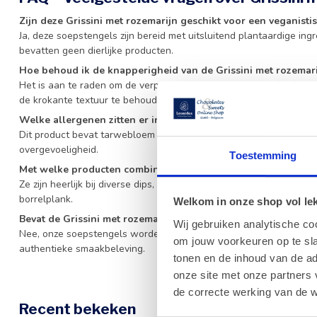
Zijn deze Grissini met rozemarijn geschikt voor een veganistis
Ja, deze soepstengels zijn bereid met uitsluitend plantaardige in
bevatten geen dierlijke producten.
Hoe behoud ik de knapperigheid van de Grissini met rozemar
Het is aan te raden om de verpakking na opening op een koele, d
de krokante textuur te behouden.
Welke allergenen zitten er in de Grissini met rozemarijn?
Dit product bevat tarwebloem en is daarmee een bron van gluten. Co
overgevoeligheid.
Toestemming
Met welke producten combineer ik deze soepstengels het bes
Ze zijn heerlijk bij diverse dips, zachte kazen, Italiaanse vleeswa
borrelplank.
Welkom in onze shop vol lekk
Bevat de Grissini met rozemarijn kunstmatige toevoegingen?
Wij gebruiken analytische co
Nee, onze soepstengels worden gemaakt met 100% natuurlijke ing
om jouw voorkeuren op te sla
authentieke smaakbeleving.
tonen en de inhoud van de a
onze site met onze partners 
de correcte werking van de w
Recent bekeken