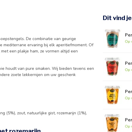
Dit vind j
Pe
oepstengels. De combinatie van geurige
Op 
e mediterrane ervaring bij elk aperitiefmoment. Of
 met een plakje ham, ze vormen altijd een
Pe
r wie houdt van pure smaken. Wij bieden tevens een
Op 
dere zoete lekkernijen om uw geschenk
Per
Op 
sing (5%), zout, natuurlijke gist, rozemarijn (1%),
Per
Op 
met rozemarijn