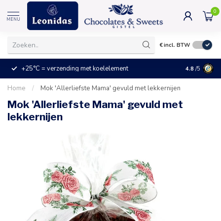
0
MENU
€
incl. BTW
+25°C = verzending met koelelement
Kleine prijz
4.8
/5
Home
/
Mok 'Allerliefste Mama' gevuld met lekkernijen
Mok 'Allerliefste Mama' gevuld met
lekkernijen