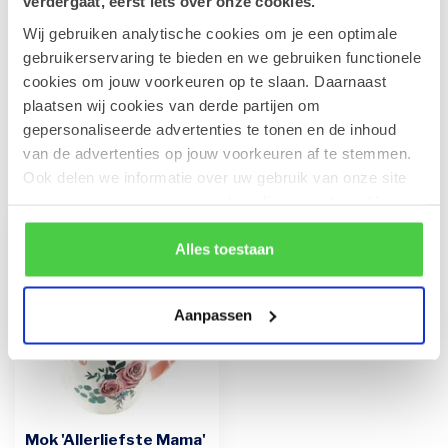
verdergaat, eerst iets over onze cookies.
Wij gebruiken analytische cookies om je een optimale
Leonidas 500g Pralines en fles
gebruikerservaring te bieden en we gebruiken functionele
CAVA 75cl
€45,90
cookies om jouw voorkeuren op te slaan. Daarnaast
Op voorraad
plaatsen wij cookies van derde partijen om
gepersonaliseerde advertenties te tonen en de inhoud
van de advertenties op jouw voorkeuren af te stemmen.
Recent bekeken
Ook delen we informatie over uw gebruik van onze site
met onze partners voor social media en analyse. Hou er
rekening mee dat als je bepaalde cookies blokkeert, het
de correcte werking van de website kan verstoren.
Alles toestaan
Aanpassen
Mok 'Allerliefste Mama'