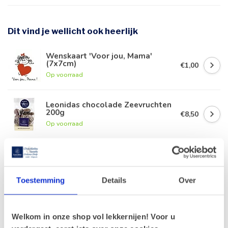
Dit vind je wellicht ook heerlijk
Wenskaart 'Voor jou, Mama'
(7x7cm)
€1,00
Op voorraad
Leonidas chocolade Zeevruchten
200g
€8,50
Op voorraad
Leonidas Manonpasta 300g
€8,30
Op voorraad
Toestemming
Details
Over
Leonidas Zakje Parels 350g
€14,70
Welkom in onze shop vol lekkernijen! Voor u
Op voorraad