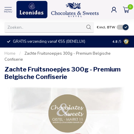
0
MENU
€
incl. BTW
GRATIS verzending vanaf €55 (BENELUX)
+25°C = ve
4.8
/5
Home
/
Zachte Fruitsnoepjes 300g - Premium Belgische
Confiserie
Zachte Fruitsnoepjes 300g - Premium
Belgische Confiserie