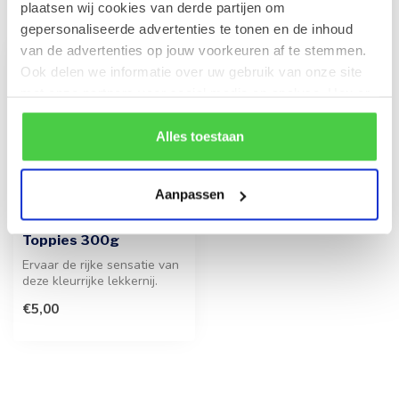
Recent bekeken
plaatsen wij cookies van derde partijen om
gepersonaliseerde advertenties te tonen en de inhoud
van de advertenties op jouw voorkeuren af te stemmen.
Ook delen we informatie over uw gebruik van onze site
met onze partners voor social media en analyse. Hou er
rekening mee dat als je bepaalde cookies blokkeert, het
de correcte werking van de website kan verstoren.
Alles toestaan
Aanpassen
Toppies 300g
Ervaar de rijke sensatie van
deze kleurrijke lekkernij.
Deze premium traktatie b...
€5,00