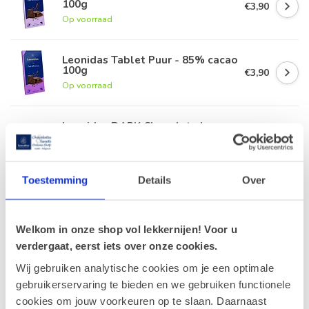
100g
€3,90
Op voorraad
Leonidas Tablet Puur - 85% cacao
100g
€3,90
Op voorraad
Leonidas DARK Chocolate lovers
(XS)
€34,90
Op voorraad
Toestemming
Details
Over
Leonidas Hazelnootpasta 300g
€8,30
Op voorraad
Welkom in onze shop vol lekkernijen! Voor u
verdergaat, eerst iets over onze cookies.
Wij gebruiken analytische cookies om je een optimale
Recent bekeken
gebruikerservaring te bieden en we gebruiken functionele
cookies om jouw voorkeuren op te slaan. Daarnaast