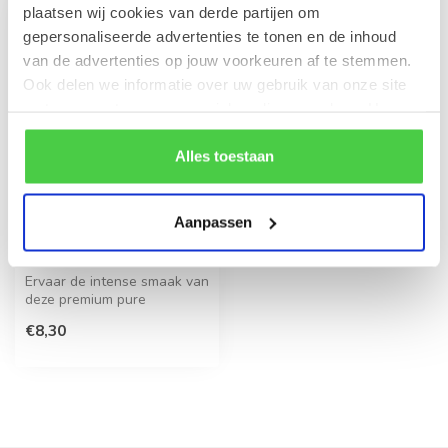
plaatsen wij cookies van derde partijen om
gepersonaliseerde advertenties te tonen en de inhoud
van de advertenties op jouw voorkeuren af te stemmen.
Ook delen we informatie over uw gebruik van onze site
met onze partners voor social media en analyse. Hou er
rekening mee dat als je bepaalde cookies blokkeert, het
de correcte werking van de website kan verstoren.
Alles toestaan
Aanpassen
LEONIDAS
Chocoladepasta Puur
300g
Ervaar de intense smaak van
deze premium pure
chocoladepasta. De rijke
€8,30
textuur e...