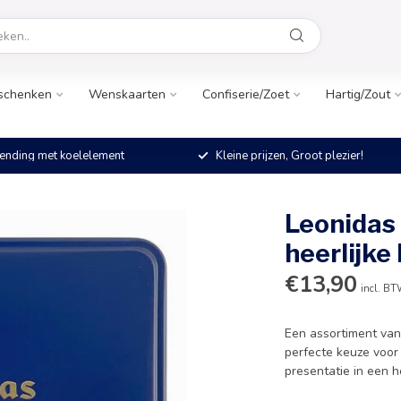
schenken
Wenskaarten
Confiserie/Zoet
Hartig/Zout
ending met koelelement
Kleine prijzen, Groot plezier!
Leonidas
heerlijke
€13,90
incl. B
Een assortiment van
perfecte keuze voor
presentatie in een 