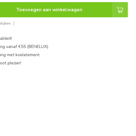
Toevoegen aan winkelwagen
lijken
liteit!
ing vanaf €55 (BENELUX)
ing met koelelement
oot plezier!