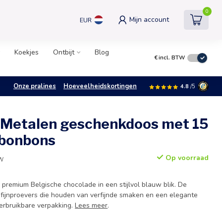
0
Mijn account
EUR
Koekjes
Ontbijt
Blog
€
incl. BTW
Onze pralines
Hoeveelheidskortingen
4.8
/5
 Metalen geschenkdoos met 15
 bonbons
Op voorraad
TW
 premium Belgische chocolade in een stijlvol blauw blik. De
 fijnproevers die houden van verfijnde smaken en een elegante
herbruikbare verpakking.
Lees meer
.