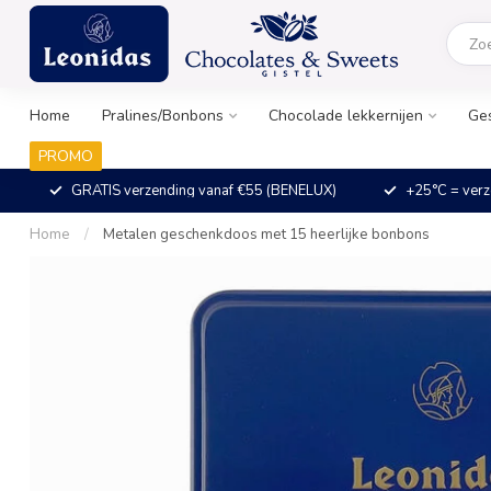
Home
Pralines/Bonbons
Chocolade lekkernijen
Ge
PROMO
GRATIS verzending vanaf €55 (BENELUX)
+25°C = verz
Home
/
Metalen geschenkdoos met 15 heerlijke bonbons