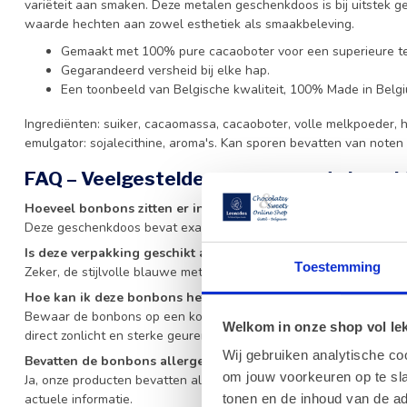
variëteit aan smaken. Deze metalen geschenkdoos is bij uitstek g
waarde hechten aan zowel esthetiek als smaakbeleving.
Gemaakt met 100% pure cacaoboter voor een superieure te
Gegarandeerd versheid bij elke hap.
Een toonbeeld van Belgische kwaliteit, 100% Made in Belgi
Ingrediënten: suiker, cacaomassa, cacaoboter, volle melkpoeder, h
emulgator: sojalecithine, aroma's. Kan sporen bevatten van noten 
FAQ – Veelgestelde vragen over de Leon
Hoeveel bonbons zitten er in deze metalen doos?
Deze geschenkdoos bevat exact 15 heerlijke bonbons in een gevar
Is deze verpakking geschikt als cadeau?
Toestemming
Zeker, de stijlvolle blauwe metalen doos maakt dit een uitstekend
Hoe kan ik deze bonbons het beste bewaren?
Bewaar de bonbons op een koele, droge plaats, bij voorkeur tusse
Welkom in onze shop vol lekk
direct zonlicht en sterke geuren.
Wij gebruiken analytische co
Bevatten de bonbons allergenen?
om jouw voorkeuren op te sla
Ja, onze producten bevatten allergenen zoals melk, hazelnoten en 
actuele informatie.
tonen en de inhoud van de a