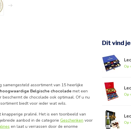
Dit vind j
Le
Op 
ig samengesteld assortiment van 15 heerlijke
Le
hoogwaardige Belgische chocolade
met een
Op 
aar beschermt de chocolade ook optimaal. Of u nu
ssortiment biedt voor ieder wat wils.
t knapperige praliné. Het is een toonbeeld van
Leo
tgebreide aanbod in de categorie
Geschenken
voor
Op 
alines
en laat u verrassen door de enorme