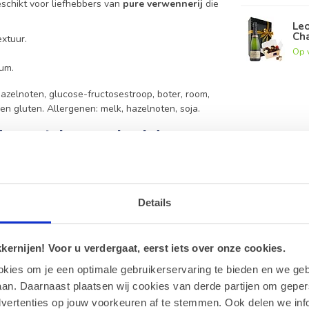
eschikt voor liefhebbers van
pure verwennerij
die
Leo
Ch
xtuur.
Op 
um.
azelnoten, glucose-fructosestroop, boter, room,
en gluten. Allergenen: melk, hazelnoten, soja.
idas metalen geschenkdoos
ieerd assortiment.
Details
 en feestelijk geschenk voor elke gelegenheid.
n de 15 en 18 graden Celsius, uit de buurt van
ernijen! Voor u verdergaat, eerst iets over onze cookies.
okies om je een optimale gebruikerservaring te bieden en we geb
an. Daarnaast plaatsen wij cookies van derde partijen om geper
soja. Lees altijd de verpakking voor de meest
dvertenties op jouw voorkeuren af te stemmen. Ook delen we inf