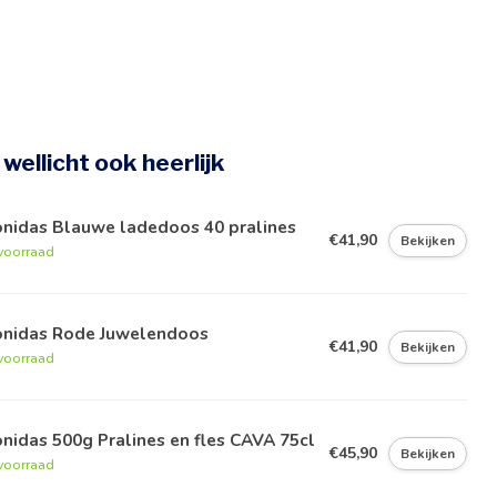
e wellicht ook heerlijk
onidas Blauwe ladedoos 40 pralines
€41,90
Bekijken
voorraad
onidas Rode Juwelendoos
€41,90
Bekijken
voorraad
nidas 500g Pralines en fles CAVA 75cl
€45,90
Bekijken
voorraad