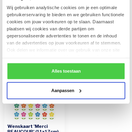
Wij gebruiken analytische cookies om je een optimale
Leonidas Luxe geschenkdoos -
Zeevruchten 800g
gebruikerservaring te bieden en we gebruiken functionele
€41,90
Op voorraad
cookies om jouw voorkeuren op te slaan. Daarnaast
plaatsen wij cookies van derde partijen om
gepersonaliseerde advertenties te tonen en de inhoud
van de advertenties op jouw voorkeuren af te stemmen.
Recent bekeken
Ook delen we informatie over uw gebruik van onze site
met onze partners voor social media en analyse. Hou er
rekening mee dat als je bepaalde cookies blokkeert, het
de correcte werking van de website kan verstoren.
Alles toestaan
Aanpassen
Wenskaart 'Merci
BEAUCOUP' (11x17cm)