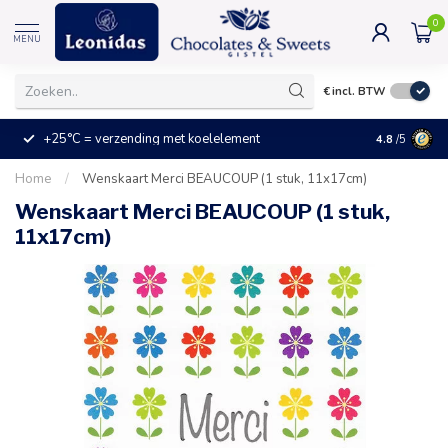
0
MENU
€
incl. BTW
+25°C = verzending met koelelement
Kleine prijz
4.8
/5
Home
/
Wenskaart Merci BEAUCOUP (1 stuk, 11x17cm)
Wenskaart Merci BEAUCOUP (1 stuk,
11x17cm)