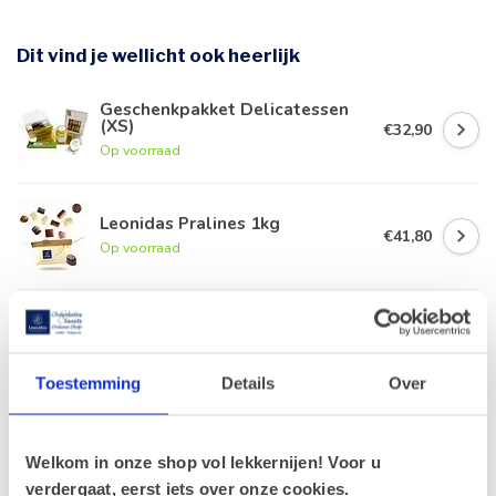
Dit vind je wellicht ook heerlijk
Geschenkpakket Delicatessen
(XS)
€32,90
Op voorraad
Leonidas Pralines 1kg
€41,80
Op voorraad
Leonidas Fluweel hart (L)
€39,90
Op voorraad
Toestemming
Details
Over
Geschenkmand Delicatessen XL
€92,90
Op voorraad
Welkom in onze shop vol lekkernijen! Voor u
verdergaat, eerst iets over onze cookies.