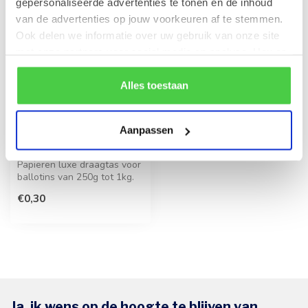
gepersonaliseerde advertenties te tonen en de inhoud
van de advertenties op jouw voorkeuren af te stemmen.
Ook delen we informatie over uw gebruik van onze site
met onze partners voor social media en analyse. Hou er
rekening mee dat als je bepaalde cookies blokkeert, het
de correcte werking van de website kan verstoren.
Alles toestaan
LEONIDAS
Aanpassen
Premium draagtas (S)
250g - 1kg
Papieren luxe draagtas voor
ballotins van 250g tot 1kg.
€0,30
Ja, ik wens op de hoogte te blijven van