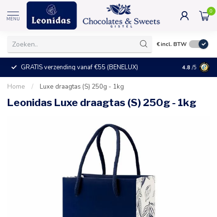
0
MENU
€
incl. BTW
GRATIS verzending vanaf €55 (BENELUX)
+25°C = ve
4.8
/5
Home
/
Luxe draagtas (S) 250g - 1kg
Leonidas Luxe draagtas (S) 250g - 1kg