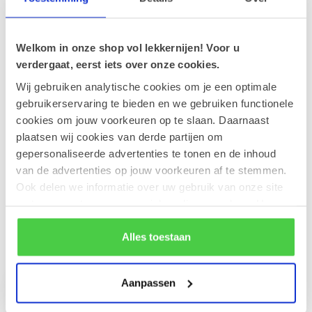
Speculoos met zoetstof 120g
€5,60
Op voorraad
Welkom in onze shop vol lekkernijen! Voor u
verdergaat, eerst iets over onze cookies.
Vandererfven Aardbeien confituur
Wij gebruiken analytische cookies om je een optimale
verlaagd aan suikers 210g
€5,50
gebruikerservaring te bieden en we gebruiken functionele
Op voorraad
cookies om jouw voorkeuren op te slaan. Daarnaast
plaatsen wij cookies van derde partijen om
Rendez-Vous Suikervrije snoepjes
gepersonaliseerde advertenties te tonen en de inhoud
(citroen) 35g
€2,60
van de advertenties op jouw voorkeuren af te stemmen.
Op voorraad
Ook delen we informatie over uw gebruik van onze site
met onze partners voor social media en analyse. Hou er
rekening mee dat als je bepaalde cookies blokkeert, het
de correcte werking van de website kan verstoren.
Alles toestaan
Recent bekeken
Aanpassen