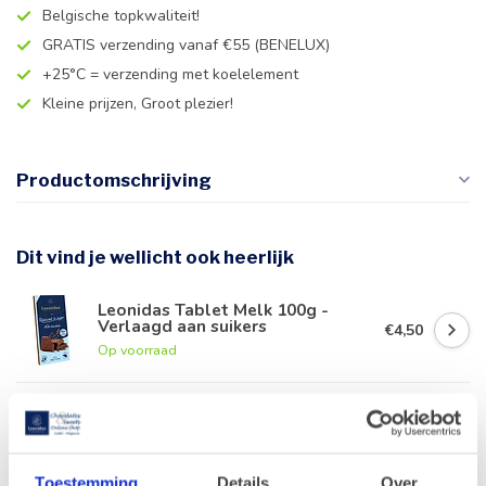
Belgische topkwaliteit!
GRATIS verzending vanaf €55 (BENELUX)
+25°C = verzending met koelelement
Kleine prijzen, Groot plezier!
Productomschrijving
Dit vind je wellicht ook heerlijk
Leonidas Tablet Melk 100g -
Verlaagd aan suikers
€4,50
Op voorraad
Leonidas Tablet Puur 100g -
Verlaagd aan suikers
€4,50
Op voorraad
Toestemming
Details
Over