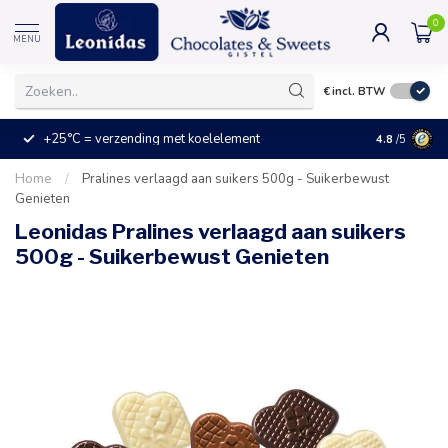
0
MENU
€
incl. BTW
+25°C = verzending met koelelement
Kleine prijz
4.8
/5
Home
/
Pralines verlaagd aan suikers 500g - Suikerbewust
Genieten
Leonidas Pralines verlaagd aan suikers
500g - Suikerbewust Genieten