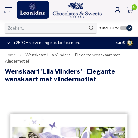
0
MENU
€
incl. BTW
+25°C = verzending met koelelement
Kleine prijz
4.8
/5
Home
/
Wenskaart 'Lila Vlinders' - Elegante wenskaart met
vlindermotief
Wenskaart 'Lila Vlinders' - Elegante
wenskaart met vlindermotief