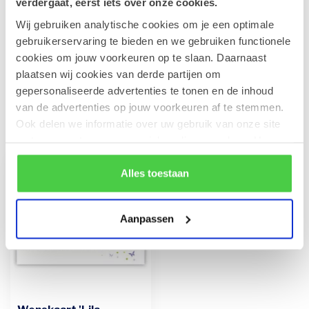
verdergaat, eerst iets over onze cookies.
Wij gebruiken analytische cookies om je een optimale
Leonidas 500g Pralines en fles
gebruikerservaring te bieden en we gebruiken functionele
CAVA 75cl
€45,90
cookies om jouw voorkeuren op te slaan. Daarnaast
Op voorraad
plaatsen wij cookies van derde partijen om
gepersonaliseerde advertenties te tonen en de inhoud
van de advertenties op jouw voorkeuren af te stemmen.
Ook delen we informatie over uw gebruik van onze site
Recent bekeken
met onze partners voor social media en analyse. Hou er
rekening mee dat als je bepaalde cookies blokkeert, het
de correcte werking van de website kan verstoren.
Alles toestaan
Aanpassen