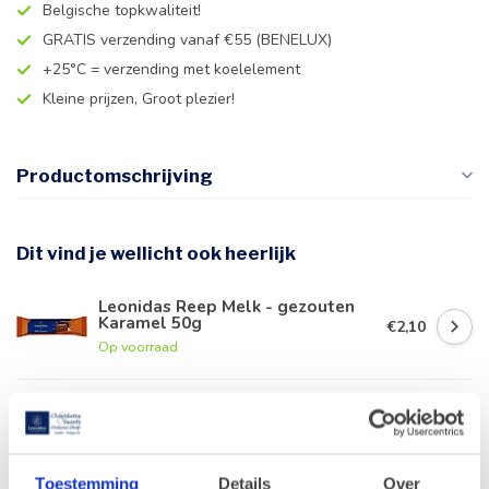
Belgische topkwaliteit!
GRATIS verzending vanaf €55 (BENELUX)
+25°C = verzending met koelelement
Kleine prijzen, Groot plezier!
Productomschrijving
Dit vind je wellicht ook heerlijk
Leonidas Reep Melk - gezouten
Karamel 50g
€2,10
Op voorraad
Leonidas Karamel - Gezouten 27g
€2,30
Op voorraad
Toestemming
Details
Over