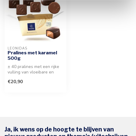
LEONIDAS
Pralines met karamel
500g
± 40 pralines met een rijke
vulling van vloeibare en
romige karamel. Een verfijn...
€20,90
Ja, ik wens op de hoogte te blijven van