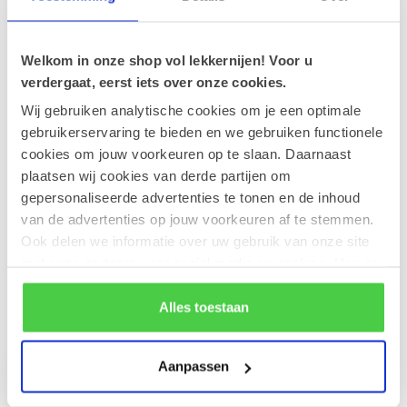
Peperkoek met karamel &
zeezout 220g
€4,00
Op voorraad
Welkom in onze shop vol lekkernijen! Voor u
verdergaat, eerst iets over onze cookies.
Tivoli Koekjes - Karamel met
Wij gebruiken analytische cookies om je een optimale
Zeezout 150g
€5,00
gebruikerservaring te bieden en we gebruiken functionele
Op voorraad
cookies om jouw voorkeuren op te slaan. Daarnaast
plaatsen wij cookies van derde partijen om
Leonidas Reep Melk - gezouten
gepersonaliseerde advertenties te tonen en de inhoud
€63,00
Karamel 50g VOORDEELPAK (30)
van de advertenties op jouw voorkeuren af te stemmen.
€59,85
Op voorraad
Ook delen we informatie over uw gebruik van onze site
met onze partners voor social media en analyse. Hou er
rekening mee dat als je bepaalde cookies blokkeert, het
de correcte werking van de website kan verstoren.
Alles toestaan
Recent bekeken
Aanpassen