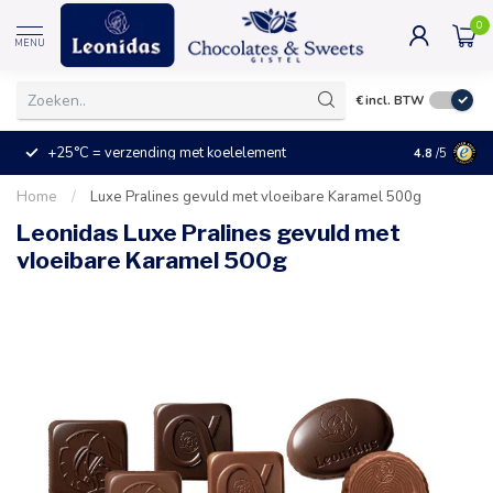
0
MENU
€
incl. BTW
+25°C = verzending met koelelement
Kleine prijz
4.8
/5
Home
/
Luxe Pralines gevuld met vloeibare Karamel 500g
Leonidas Luxe Pralines gevuld met
vloeibare Karamel 500g