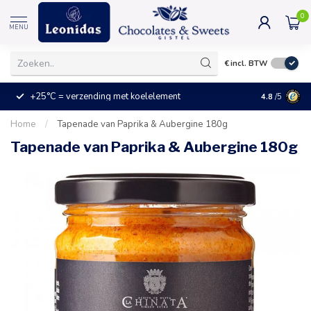
0
MENU
€
incl. BTW
+25°C = verzending met koelelement
Kleine prijz
4.8
/5
Home
/
Tapenade van Paprika & Aubergine 180g
Tapenade van Paprika & Aubergine 180g