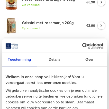
€6,90
Op voorraad
Grissini met rozemarijn 200g
€3,90
Op voorraad
Bruschetta's met olijfolie 150g
€4,90
Op voorraad
Toestemming
Details
Over
Pernoix Zwarte Pepercrackers
55g
€3,60
Welkom in onze shop vol lekkernijen! Voor u
Op voorraad
verdergaat, eerst iets over onze cookies.
Wij gebruiken analytische cookies om je een optimale
gebruikerservaring te bieden en we gebruiken functionele
Recent bekeken
cookies om jouw voorkeuren op te slaan. Daarnaast
plaatsen wij cookies van derde partijen om