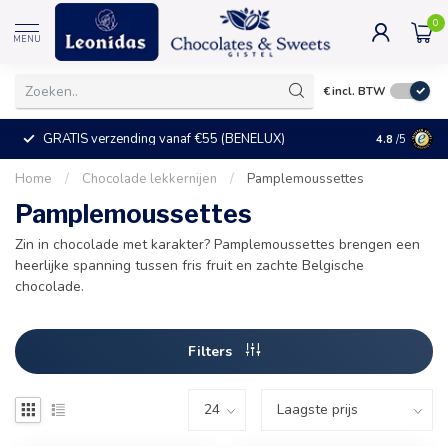
0
MENU
€
incl. BTW
GRATIS verzending vanaf €55 (BENELUX)
+25°C = ve
4.8
/5
Home
/
Chocolade lekkernijen
/
Pamplemoussettes
Pamplemoussettes
Zin in chocolade met karakter? Pamplemoussettes brengen een
heerlijke spanning tussen fris fruit en zachte Belgische
chocolade.
Filters