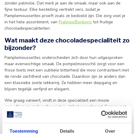
zonder palmolie. Dat merk je aan de smaak, maar ook aan de
fijne textuur. Elke bestelling vertrekt vers, zodat je
Pamplemoussettes proeft zoals ze bedoeld zijn. Die zorg voel je
in het hele assortiment, van
Pralines/Bonbons
tot fruitige
chocoladespecialiteiten.
Wat maakt deze chocoladespecialiteit zo
bijzonder?
Pamplemoussettes onderscheiden zich door hun uitgesproken
maar evenwichtige smaak. De pompelmoesschil zorgt voor een
frisse toets met een subtiele bitterheid die mooi contrasteert met
de ronde zachtheid van chocolade. Daardoor zijn ze anders dan
een klassieke zoete lekkernij. Ze hebben meer diepgang en
blijven tegelijk verfijnd en elegant.
Wie graag varieert, vindt in deze specialiteit een mooie
aanvulling op andere favorieten uit het assortiment. Samen met
orangettes
, repen chocolade en
Pralines
/
Bonbons
vormen
Pamplemoussettes een origineel geheel. Zo stel je gemakkelijk
een assortiment samen met zowel romige als fruitige accenten.
Toestemming
Details
Over
Dat maakt ze ook heel geschikt voor een stijlvol
geschenk
of een