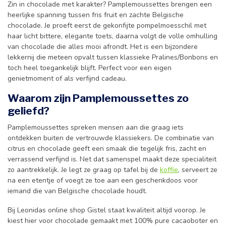
Zin in chocolade met karakter? Pamplemoussettes brengen een
heerlijke spanning tussen fris fruit en zachte Belgische
chocolade. Je proeft eerst de gekonfijte pompelmoesschil met
haar licht bittere, elegante toets, daarna volgt de volle omhulling
van chocolade die alles mooi afrondt. Het is een bijzondere
lekkernij die meteen opvalt tussen klassieke Pralines/Bonbons en
toch heel toegankelijk blijft. Perfect voor een eigen
genietmoment of als verfijnd cadeau.
Waarom zijn Pamplemoussettes zo
geliefd?
Pamplemoussettes spreken mensen aan die graag iets
ontdekken buiten de vertrouwde klassiekers. De combinatie van
citrus en chocolade geeft een smaak die tegelijk fris, zacht en
verrassend verfijnd is. Net dat samenspel maakt deze specialiteit
zo aantrekkelijk. Je legt ze graag op tafel bij de
koffie
, serveert ze
na een etentje of voegt ze toe aan een geschenkdoos voor
iemand die van Belgische chocolade houdt.
Bij Leonidas online shop Gistel staat kwaliteit altijd voorop. Je
kiest hier voor chocolade gemaakt met 100% pure cacaoboter en