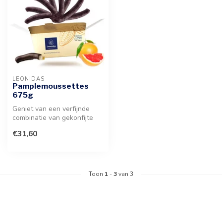
LEONIDAS
Pamplemoussettes
675g
Geniet van een verfijnde
combinatie van gekonfijte
pompelmoesschil en een
€31,60
dikke ...
Toon
1
-
3
van 3