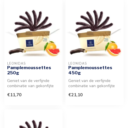
LEONIDAS
LEONIDAS
Pamplemoussettes
Pamplemoussettes
250g
450g
Geniet van de verfijnde
Geniet van de verfijnde
combinatie van gekonfijte
combinatie van gekonfijte
pompelmoesschil in een
pompelmoesschil omhuld
€11,70
€21,10
jasje v...
met een...