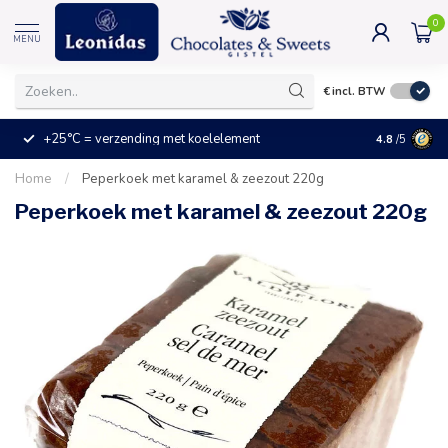
0
MENU
€
incl. BTW
+25°C = verzending met koelelement
Kleine prijz
4.8
/5
Home
/
Peperkoek met karamel & zeezout 220g
Peperkoek met karamel & zeezout 220g