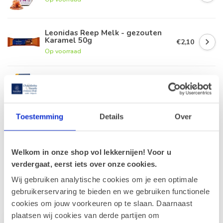
Leonidas Reep Melk - gezouten
Karamel 50g
€2,10
Op voorraad
Leonidas Tablet Melk - gezouten
Karamel 100g
€3,90
Op voorraad
Toestemming
Details
Over
Tivoli Koekjes - Karamel met
Zeezout 150g
€5,00
Op voorraad
Welkom in onze shop vol lekkernijen! Voor u
verdergaat, eerst iets over onze cookies.
Wij gebruiken analytische cookies om je een optimale
Recent bekeken
gebruikerservaring te bieden en we gebruiken functionele
cookies om jouw voorkeuren op te slaan. Daarnaast
plaatsen wij cookies van derde partijen om