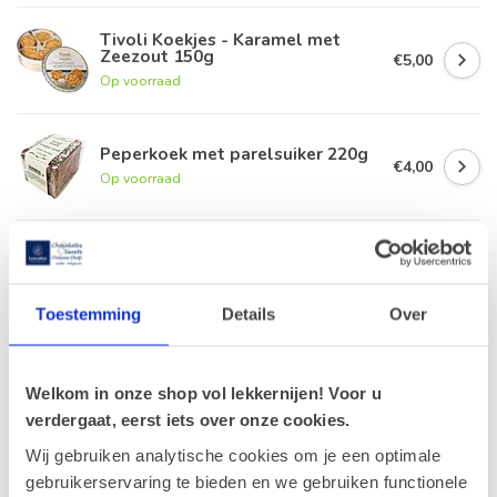
Tivoli Koekjes - Karamel met
Zeezout 150g
€5,00
Op voorraad
Peperkoek met parelsuiker 220g
€4,00
Op voorraad
Leonidas Tablet Melk -
gezouten karamel 100g
€70,20
VOORDEELPAK (18)
€66,70
Op voorraad
Toestemming
Details
Over
Leonidas Zakje Marsepein
Fruitkorf 200g
€9,90
Welkom in onze shop vol lekkernijen! Voor u
Op voorraad
verdergaat, eerst iets over onze cookies.
Wij gebruiken analytische cookies om je een optimale
gebruikerservaring te bieden en we gebruiken functionele