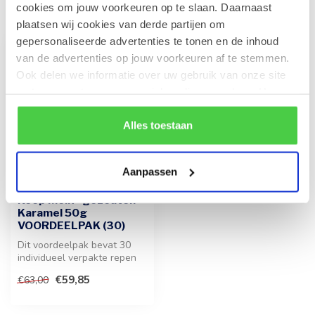
Recent bekeken
cookies om jouw voorkeuren op te slaan. Daarnaast
plaatsen wij cookies van derde partijen om
gepersonaliseerde advertenties te tonen en de inhoud
-5%
van de advertenties op jouw voorkeuren af te stemmen.
Ook delen we informatie over uw gebruik van onze site
met onze partners voor social media en analyse. Hou er
rekening mee dat als je bepaalde cookies blokkeert, het
de correcte werking van de website kan verstoren.
Alles toestaan
Aanpassen
LEONIDAS
Reep Melk - gezouten
Karamel 50g
VOORDEELPAK (30)
Dit voordeelpak bevat 30
individueel verpakte repen
met een rijke vulling van ge...
€59,85
€63,00