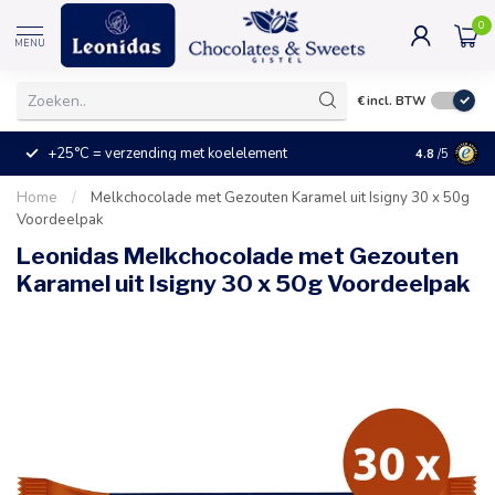
0
MENU
€
incl. BTW
+25°C = verzending met koelelement
Kleine prijz
4.8
/5
Home
/
Melkchocolade met Gezouten Karamel uit Isigny 30 x 50g
Voordeelpak
Leonidas Melkchocolade met Gezouten
Karamel uit Isigny 30 x 50g Voordeelpak