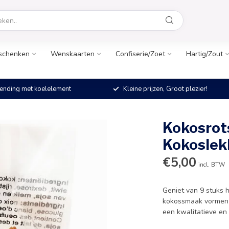
schenken
Wenskaarten
Confiserie/Zoet
Hartig/Zout
ending met koelelement
Kleine prijzen, Groot plezier!
Kokosrots
Kokoslek
€5,00
incl. BTW
Geniet van 9 stuks h
kokossmaak vormen de
een kwalitatieve en 