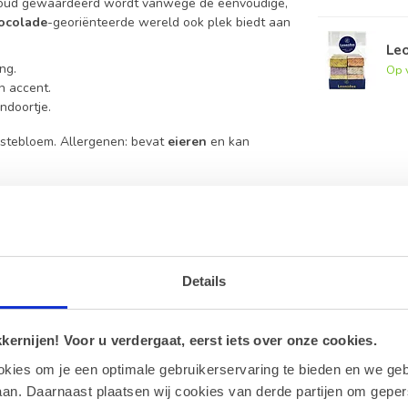
 oud gewaardeerd wordt vanwege de eenvoudige,
hocolade
-georiënteerde wereld ook plek biedt aan
Leo
ng.
Op 
h accent.
ndoortje.
rijstebloem. Allergenen: bevat
eieren
en kan
van gluten, soja en melk.
Details
fhebbers van kokos en vormen een smaakvol
ernijen! Voor u verdergaat, eerst iets over onze cookies.
okies om je een optimale gebruikerservaring te bieden en we geb
gen?
an. Daarnaast plaatsen wij cookies van derde partijen om geper
 de tarieven vindt u op onze