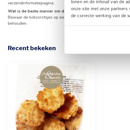
tonen en de inhoud van de a
verzendinformatiepagina.
onze site met onze partners 
Wat is de beste manier om deze koekjes te bewaren?
de correcte werking van de w
Bewaar de kokosrotsjes op een koele, droge plaats uit direct zonl
behouden.
Recent bekeken