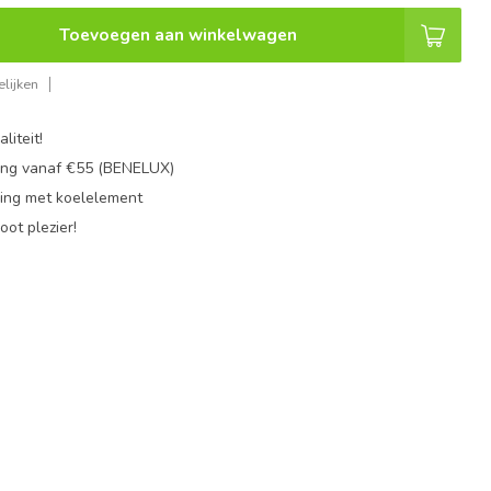
Toevoegen aan winkelwagen
lijken
liteit!
ing vanaf €55 (BENELUX)
ing met koelelement
oot plezier!