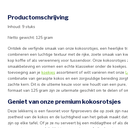
Productomschrijving
Inhoud: 9 stuks
Netto gewicht: 125 gram
Ontdek de verfijnde smaak van onze kokosrotsjes, een heerlijke t
combineren een luchtige textuur met de rijke, zoete smaak van kwa
kop koffie of als verwennerij voor tussendoor. Onze kokosrotsjes 
smaakbeleving en vormen een echte klassieker onder de koekjes. 
toevoeging aan je
koekjes
assortiment of wilt variëren met onze
L
combinatie van geraspte kokos en een zorgvuldige bereiding zor
zachte kern. Dit is de ultieme keuze voor wie houdt van een pure,
formaat van 125 gram zijn ze uitermate geschikt om te delen of om
Geniet van onze premium kokosrotsjes
Deze lekkernij is een favoriet voor fijnproevers die op zoek zijn 
zoetheid van de kokos en de luchtigheid van het gebak maakt da
zijn op elke tafel. Of je ze nu serveert bij een middagthee of als de