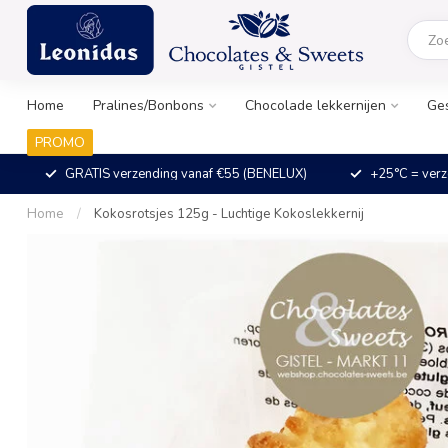
Home
Pralines/Bonbons
Chocolade lekkernijen
Ge
PROMO
GRATIS verzending vanaf €55 (BENELUX)
+25°C = verz
Home
/
Kokosrotsjes 125g - Luchtige Kokoslekkernij