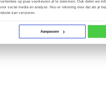
dvertenties op jouw voorkeuren af te stemmen. Ook delen we inf
voor social media en analyse. Hou er rekening mee dat als je be
ebsite kan verstoren.
icht om de luchtige textuur en smaak optimaal te
Aanpassen