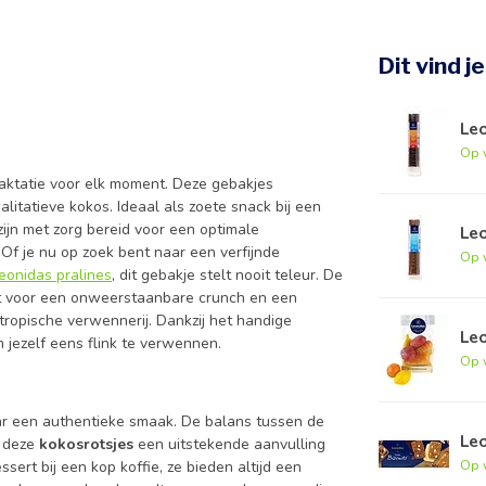
Dit vind j
Le
Op 
raktatie voor elk moment. Deze gebakjes
litatieve kokos. Ideaal als zoete snack bij een
zijn met zorg bereid voor een optimale
Le
Of je nu op zoek bent naar een verfijnde
Op 
eonidas pralines
, dit gebakje stelt nooit teleur. De
gt voor een onweerstaanbare crunch en een
 tropische verwennerij. Dankzij het handige
Leo
 jezelf eens flink te verwennen.
Op 
naar een authentieke smaak. De balans tussen de
Le
t deze
kokosrotsjes
een uitstekende aanvulling
Op 
ssert bij een kop koffie, ze bieden altijd een