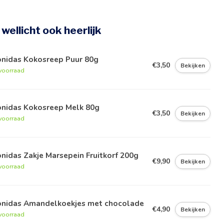
e wellicht ook heerlijk
onidas Kokosreep Puur 80g
€3,50
Bekijken
voorraad
onidas Kokosreep Melk 80g
€3,50
Bekijken
voorraad
nidas Zakje Marsepein Fruitkorf 200g
€9,90
Bekijken
voorraad
onidas Amandelkoekjes met chocolade
€4,90
Bekijken
voorraad