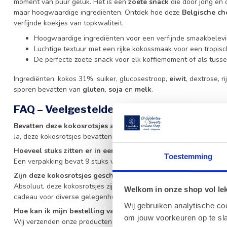
moment van puur geluk. Het is een
zoete snack
die door jong en
maar hoogwaardige ingrediënten. Ontdek hoe deze
Belgische c
verfijnde koekjes van topkwaliteit.
Hoogwaardige ingrediënten voor een verfijnde smaakbelevi
Luchtige textuur met een rijke kokossmaak voor een tropisc
De perfecte zoete snack voor elk koffiemoment of als tusse
Ingrediënten: kokos 31%, suiker, glucosestroop,
eiwit
, dextrose, 
sporen bevatten van
gluten
,
soja
en
melk
.
FAQ – Veelgestelde vragen
Bevatten deze kokosrotsjes allergenen?
Ja, deze kokosrotsjes bevatten eieren en kunnen sporen bevatten 
Hoeveel stuks zitten er in een verpakking van 125g?
Toestemming
Een verpakking bevat 9 stuks van deze heerlijke kokosgebakjes.
Zijn deze kokosrotsjes geschikt als geschenk?
Absoluut, deze kokosrotsjes zijn een uitstekende keuze voor lie
Welkom in onze shop vol lekk
cadeau voor diverse gelegenheden.
Wij gebruiken analytische co
Hoe kan ik mijn bestelling van deze kokosrotsjes laten bezor
om jouw voorkeuren op te sla
Wij verzenden onze producten over heel Europa. Meer details over