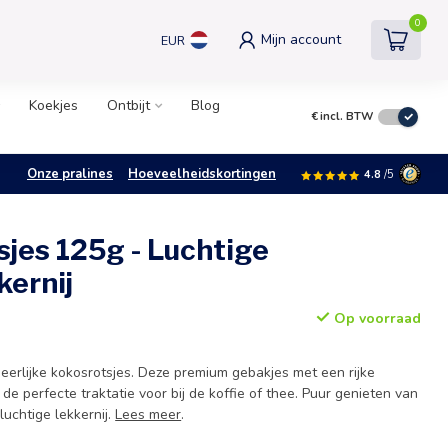
0
Mijn account
EUR
Koekjes
Ontbijt
Blog
€
incl. BTW
Onze pralines
Hoeveelheidskortingen
4.8
/5
jes 125g - Luchtige
kernij
Op voorraad
eerlijke kokosrotsjes. Deze premium gebakjes met een rijke
 perfecte traktatie voor bij de koffie of thee. Puur genieten van
luchtige lekkernij.
Lees meer
.