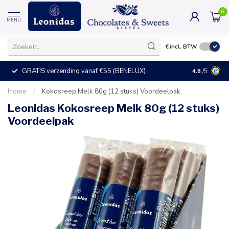
0
MENU
€
incl. BTW
GRATIS verzending vanaf €55 (BENELUX)
+25°C = ve
4.8
/5
Home
/
Kokosreep Melk 80g (12 stuks) Voordeelpak
Leonidas Kokosreep Melk 80g (12 stuks)
Voordeelpak