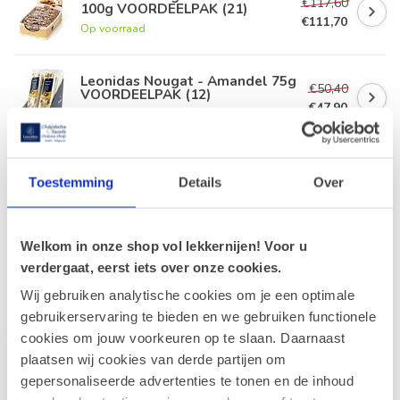
€117,60
100g VOORDEELPAK (21)
€111,70
Op voorraad
Leonidas Nougat - Amandel 75g
€50,40
VOORDEELPAK (12)
€47,90
Op voorraad
Leonidas Nougat - Amandel 75g
Toestemming
Details
Over
€4,20
Op voorraad
Welkom in onze shop vol lekkernijen! Voor u
verdergaat, eerst iets over onze cookies.
Recent bekeken
Wij gebruiken analytische cookies om je een optimale
gebruikerservaring te bieden en we gebruiken functionele
cookies om jouw voorkeuren op te slaan. Daarnaast
-5%
plaatsen wij cookies van derde partijen om
gepersonaliseerde advertenties te tonen en de inhoud