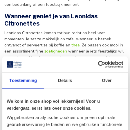
een bedanking of een feestelijk moment.
Wanneer geniet je van Leonidas
Citronettes
Leonidas Citronettes komen tot hun recht op heel wat
momenten. Je zet ze makkelijk op tafel wanneer je bezoek
ontvangt of serveert ze bij koffie en
thee
. Ze passen ook mooi in
een assortiment fijne
zoetigheden
wanneer je iets feestelijks wil
presenteren. Door hun elegante smaak zijn ze erg geschikt voor
geschenkmanden
en relatiegeschenken.
Wie graag afwisselt, combineert deze specialiteit met andere
lekkernijen uit het assortiment. Denk aan orangettes, carré’s of
Toestemming
Details
Over
Pralines
/
Bonbons
. Zo creëer je een smaakvol geheel waarin
frisse citrus, zachte vullingen en intense chocolade elkaar mooi
aanvullen. Dat maakt Leonidas Citronettes interessant voor
Welkom in onze shop vol lekkernijen! Voor u
particulieren én voor bedrijven die iets origineels willen
verdergaat, eerst iets over onze cookies.
schenken.
Wij gebruiken analytische cookies om je een optimale
Kraakvers besteld bij Leonidas online
gebruikerservaring te bieden en we gebruiken functionele
shop Gistel