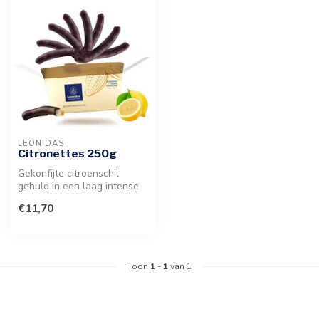
LEONIDAS
Citronettes 250g
Gekonfijte citroenschil
gehuld in een laag intense
pure chocolade. Een
€11,70
verfijnde...
Toon
1
-
1
van 1