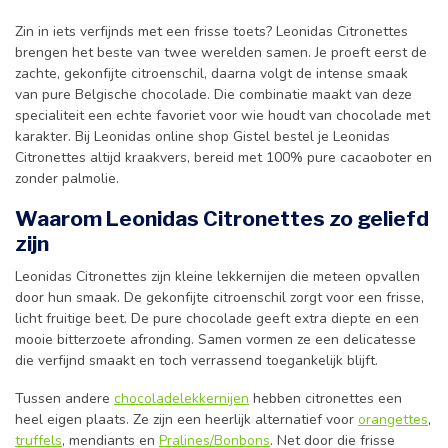
Zin in iets verfijnds met een frisse toets? Leonidas Citronettes
brengen het beste van twee werelden samen. Je proeft eerst de
zachte, gekonfijte citroenschil, daarna volgt de intense smaak
van pure Belgische chocolade. Die combinatie maakt van deze
specialiteit een echte favoriet voor wie houdt van chocolade met
karakter. Bij Leonidas online shop Gistel bestel je Leonidas
Citronettes altijd kraakvers, bereid met 100% pure cacaoboter en
zonder palmolie.
Waarom Leonidas Citronettes zo geliefd
zijn
Leonidas Citronettes zijn kleine lekkernijen die meteen opvallen
door hun smaak. De gekonfijte citroenschil zorgt voor een frisse,
licht fruitige beet. De pure chocolade geeft extra diepte en een
mooie bitterzoete afronding. Samen vormen ze een delicatesse
die verfijnd smaakt en toch verrassend toegankelijk blijft.
Tussen andere
chocoladelekkernijen
hebben citronettes een
heel eigen plaats. Ze zijn een heerlijk alternatief voor
orangettes
,
truffels
, mendiants en
Pralines/Bonbons
. Net door die frisse