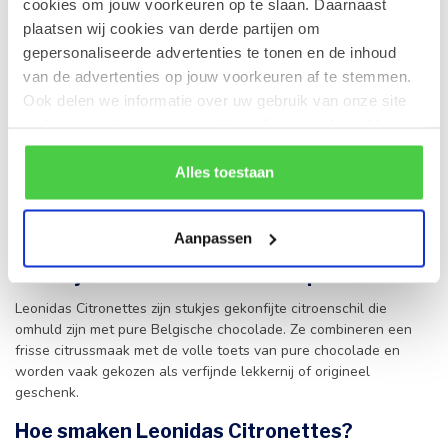
cookies om jouw voorkeuren op te slaan. Daarnaast
plaatsen wij cookies van derde partijen om
Bij Leonidas online shop Gistel bestel je met een gerust gevoel.
gepersonaliseerde advertenties te tonen en de inhoud
Je kiest voor Belgische chocoladekwaliteit, persoonlijke service
en een assortiment dat met zorg is samengesteld. Vanuit onze
van de advertenties op jouw voorkeuren af te stemmen.
fysieke winkel in Gistel verzenden we in heel Europa, zodat je
Ook delen we informatie over uw gebruik van onze site
ook buiten België kunt genieten van verse chocoladelekkernijen
met onze partners voor social media en analyse. Hou er
met een authentiek karakter.
rekening mee dat als je bepaalde cookies blokkeert, het
de correcte werking van de website kan verstoren.
Alles toestaan
Ben je op zoek naar een verfijnd genietmoment of een stijlvol
cadeau
, dan zijn Leonidas Citronettes altijd een mooie keuze.
Deze citrusschillen in pure chocolade brengen frisheid, intensiteit
en vakmanschap samen in één elegante lekkernij.
Aanpassen
Wat zijn Leonidas Citronettes precies?
Leonidas Citronettes zijn stukjes gekonfijte citroenschil die
omhuld zijn met pure Belgische chocolade. Ze combineren een
frisse citrussmaak met de volle toets van pure chocolade en
worden vaak gekozen als verfijnde lekkernij of origineel
geschenk.
Hoe smaken Leonidas Citronettes?