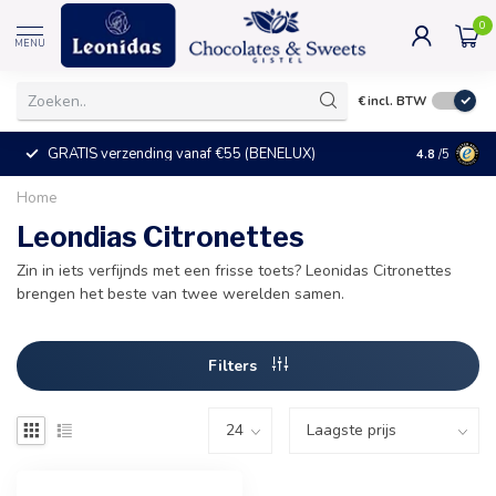
0
MENU
€
incl. BTW
GRATIS verzending vanaf €55 (BENELUX)
+25°C = ve
4.8
/5
Home
Leondias Citronettes
Zin in iets verfijnds met een frisse toets? Leonidas Citronettes
brengen het beste van twee werelden samen.
Filters