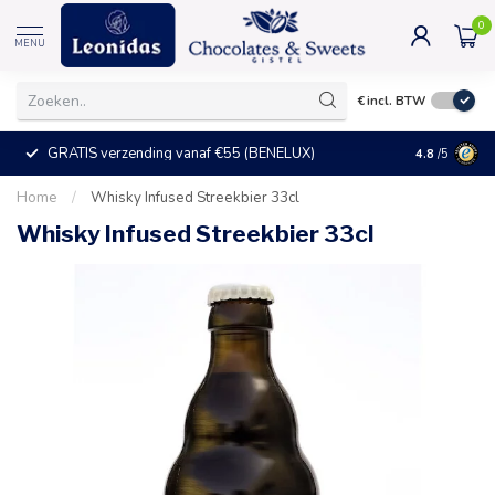
0
MENU
€
incl. BTW
GRATIS verzending vanaf €55 (BENELUX)
+25°C = ve
4.8
/5
Home
/
Whisky Infused Streekbier 33cl
Whisky Infused Streekbier 33cl