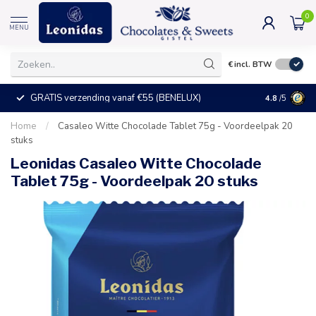
0
MENU
€
incl. BTW
GRATIS verzending vanaf €55 (BENELUX)
+25°C = ve
4.8
/5
Home
/
Casaleo Witte Chocolade Tablet 75g - Voordeelpak 20
stuks
Leonidas Casaleo Witte Chocolade
Tablet 75g - Voordeelpak 20 stuks