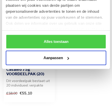
plaatsen wij cookies van derde partijen om
gepersonaliseerde advertenties te tonen en de inhoud
-5%
van de advertenties op jouw voorkeuren af te stemmen.
Ook delen we informatie over uw gebruik van onze site
met onze partners voor social media en analyse. Hou er
rekening mee dat als je bepaalde cookies blokkeert, het
de correcte werking van de website kan verstoren.
Alles toestaan
Aanpassen
LEONIDAS
Gevulde tablet -
Casaleo 75g
VOORDEELPAK (20)
Dit voordeelpak bestaat uit
20 individueel verpakte
tabletten van 75 gram,
€55,10
€58,00
gevul...