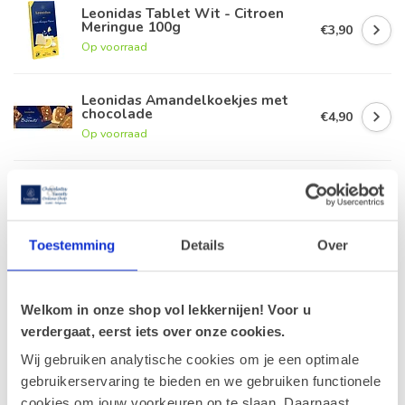
Leonidas Tablet Wit - Citroen
Meringue 100g
€3,90
Op voorraad
Leonidas Amandelkoekjes met
chocolade
€4,90
Op voorraad
Leonidas Manonpasta 300g
€8,30
Op voorraad
Toestemming
Details
Over
Leonidas Manons 500g
€20,90
Op voorraad
Welkom in onze shop vol lekkernijen! Voor u
verdergaat, eerst iets over onze cookies.
Wij gebruiken analytische cookies om je een optimale
gebruikerservaring te bieden en we gebruiken functionele
Recent bekeken
cookies om jouw voorkeuren op te slaan. Daarnaast