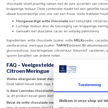
chocolade vloeit prachtig samen met de zure accenten van citroen
knapperige textuur. Deze combinatie maakt het een geliefde keuze
ideaal tussendoortje voor wie van een frisse, zoete traktatie houd
Hoogwaardige witte chocolade
met natuurlijke citroena
Luchtige textuur door de toevoeging van knapperige merin
Gemaakt met duurzame cacao en volledig palmolievrij
Ingrediënten: witte chocolade (suiker, volle
MELK
poeder, cacaobo
vanillearoma), meringue (suiker,
TARWE
zetmeel,
EI
-albuminepoede
glucosestroop, zuurteregelaar: citroenzuur, kleurstof: carotenen, 
sporen bevatten van andere noten.
FAQ – Veelgestelde vragen over de Leoni
Citroen Meringue
Welke allergenen bevat deze witte chocoladetablet met citr
Deze tablet bevat melk, soja, tarwe en ei. Kan sporen bevatten v
Toestemming
Is deze Leonidas chocoladetablet geschikt voor vegetariërs?
Ja, dit product bevat geen dierlijke vetten of vleesproducten en i
Welkom in onze shop vol lekk
Bevat de witte chocolade met citroen palmolie?
Nee, al onze Leonidas chocoladeproducten zijn volledig vrij van pa