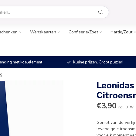
schenken
Wenskaarten
Confiserie/Zoet
Hartig/Zout
ending met koelelement
Kleine prijzen, Groot plezier!
0g
Leonidas
Citroens
€3,90
incl. BTW
Geniet van de verfij
levendige citroensma
voor elk moment va