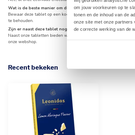
Wij gebruiken analytische co
om jouw voorkeuren op te sla
Wat is de beste manier om deze chocoladetablet te bewaren?
Bewaar deze tablet op een koele, droge plaats tussen 15 en 18 
tonen en de inhoud van de a
te behouden.
onze site met onze partners 
Zijn er naast deze tablet nog andere lekkernijen verkrijgbaar
de correcte werking van de w
Naast onze tabletten bieden wij een uitgebreid assortiment aan 
onze webshop.
Recent bekeken