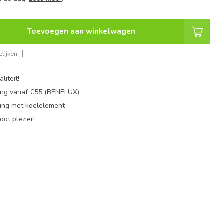
Toevoegen aan winkelwagen
lijken
liteit!
ing vanaf €55 (BENELUX)
ing met koelelement
oot plezier!