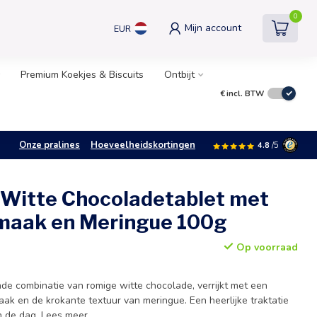
0
Mijn account
EUR
Premium Koekjes & Biscuits
Ontbijt
€
incl. BTW
Onze pralines
Hoeveelheidskortingen
4.8
/5
 Witte Chocoladetablet met
maak en Meringue 100g
Op voorraad
nde combinatie van romige witte chocolade, verrijkt met een
ak en de krokante textuur van meringue. Een heerlijke traktatie
n de dag.
Lees meer
.