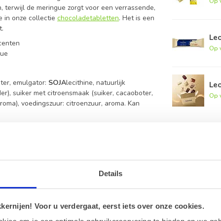
Op 
, terwijl de meringue zorgt voor een verrassende,
 in onze collectie
chocoladetabletten
. Het is een
t.
Le
ccenten
Op 
gue
ter, emulgator:
SOJA
lecithine, natuurlijk
Le
r), suiker met citroensmaak (suiker, cacaoboter,
Op 
aroma), voedingszuur: citroenzuur, aroma. Kan
das Witte Chocoladetablet
oen en meringue?
an andere noten.
Details
s daardoor uitermate geschikt voor vegetariërs.
ernijen! Voor u verdergaat, eerst iets over onze cookies.
lmolie.