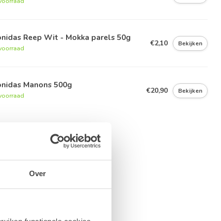
voorraad
onidas Reep Wit - Mokka parels 50g
€2,10
Bekijken
voorraad
onidas Manons 500g
€20,90
Bekijken
voorraad
Over