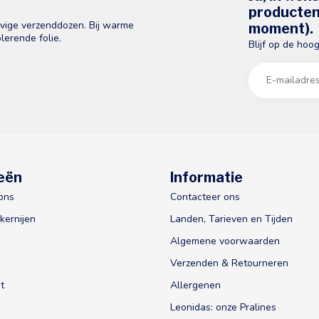
producten 
evige verzenddozen. Bij warme
moment).
lerende folie.
Blijf op de hoo
eën
Informatie
ons
Contacteer ons
kernijen
Landen, Tarieven en Tijden
Algemene voorwaarden
Verzenden & Retourneren
t
Allergenen
Leonidas: onze Pralines