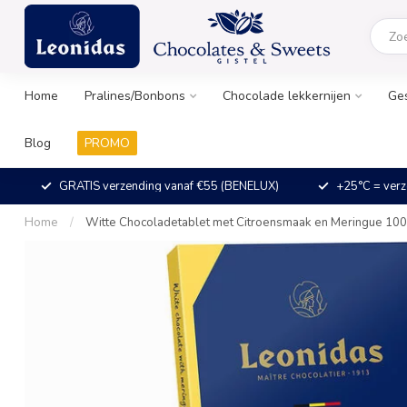
Home
Pralines/Bonbons
Chocolade lekkernijen
Ge
Blog
PROMO
GRATIS verzending vanaf €55 (BENELUX)
+25°C = verz
Home
/
Witte Chocoladetablet met Citroensmaak en Meringue 10