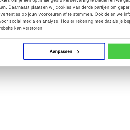
okies om je een optimale gebruikerservaring te bieden en we geb
an. Daarnaast plaatsen wij cookies van derde partijen om geper
graden Celsius om de textuur en smaak optimaal
dvertenties op jouw voorkeuren af te stemmen. Ook delen we inf
voor social media en analyse. Hou er rekening mee dat als je be
?
ebsite kan verstoren.
bonbons en andere chocoladelekkernijen aan in
Aanpassen