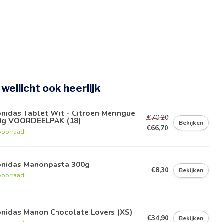
e wellicht ook heerlijk
nidas Tablet Wit - Citroen Meringue
€70,20
0g VOORDEELPAK (18)
Bekijken
€66,70
voorraad
onidas Manonpasta 300g
€8,30
Bekijken
voorraad
onidas Manon Chocolate Lovers (XS)
€34,90
Bekijken