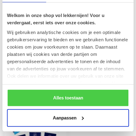
Leonidas chocolade Zeevruchten
200g
€8,50
Op voorraad
Welkom in onze shop vol lekkernijen! Voor u
verdergaat, eerst iets over onze cookies.
Wij gebruiken analytische cookies om je een optimale
Guimauve vrouwtjes 240g
€5,00
gebruikerservaring te bieden en we gebruiken functionele
Op voorraad
cookies om jouw voorkeuren op te slaan. Daarnaast
plaatsen wij cookies van derde partijen om
Leonidas Zakje Vruchtenpasta
gepersonaliseerde advertenties te tonen en de inhoud
200g
€8,50
van de advertenties op jouw voorkeuren af te stemmen.
Op voorraad
Ook delen we informatie over uw gebruik van onze site
met onze partners voor social media en analyse. Hou er
rekening mee dat als je bepaalde cookies blokkeert, het
de correcte werking van de website kan verstoren.
Alles toestaan
Recent bekeken
Aanpassen