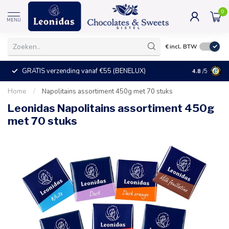
0
MENU
€
incl. BTW
GRATIS verzending vanaf €55 (BENELUX)
+25°C = ve
4.8
/5
Home
/
Napolitains assortiment 450g met 70 stuks
Leonidas Napolitains assortiment 450g
met 70 stuks