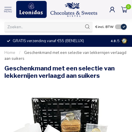
0
MENU
€
incl. BTW
GRATIS verzending vanaf €55 (BENELUX)
+25°C = ve
4.8
/5
Home
/
Geschenkmand met een selectie van lekkernijen verlaagd
aan suikers
Geschenkmand met een selectie van
lekkernijen verlaagd aan suikers