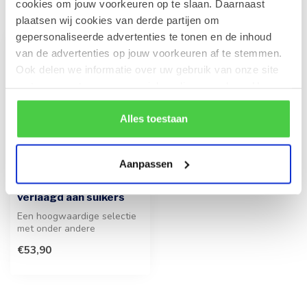
Recent bekeken
cookies om jouw voorkeuren op te slaan. Daarnaast
plaatsen wij cookies van derde partijen om
gepersonaliseerde advertenties te tonen en de inhoud
van de advertenties op jouw voorkeuren af te stemmen.
Ook delen we informatie over uw gebruik van onze site
met onze partners voor social media en analyse. Hou er
rekening mee dat als je bepaalde cookies blokkeert, het
de correcte werking van de website kan verstoren.
Alles toestaan
Aanpassen
Geschenkmand (M)
verlaagd aan suikers
Een hoogwaardige selectie
met onder andere
chocolade, bonbons en
€53,90
koekjes, ideaal...