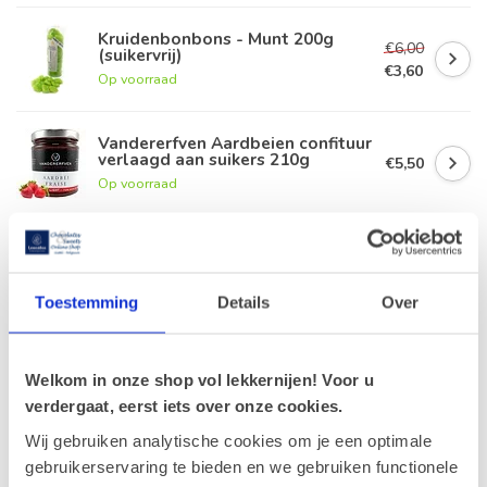
Kruidenbonbons - Munt 200g
€6,00
(suikervrij)
€3,60
Op voorraad
Vandererfven Aardbeien confituur
verlaagd aan suikers 210g
€5,50
Op voorraad
Speculoos met zoetstof 120g
€5,60
Op voorraad
Toestemming
Details
Over
Kruidenbonbons - Citroen 200g
(suikervrij)
€6,00
Welkom in onze shop vol lekkernijen! Voor u
Op voorraad
verdergaat, eerst iets over onze cookies.
Wij gebruiken analytische cookies om je een optimale
gebruikerservaring te bieden en we gebruiken functionele