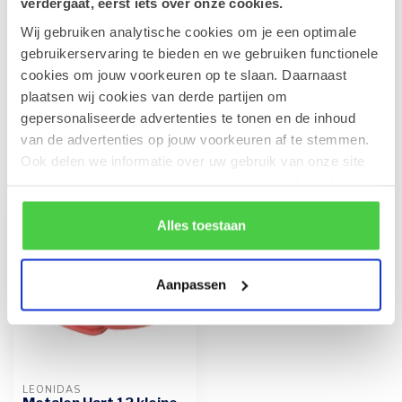
verdergaat, eerst iets over onze cookies.
Wij gebruiken analytische cookies om je een optimale
Champagne Gobillard Grande
Réserve 37,5 cl.
gebruikerservaring te bieden en we gebruiken functionele
€24,90
Op voorraad
cookies om jouw voorkeuren op te slaan. Daarnaast
plaatsen wij cookies van derde partijen om
gepersonaliseerde advertenties te tonen en de inhoud
van de advertenties op jouw voorkeuren af te stemmen.
Recent bekeken
Ook delen we informatie over uw gebruik van onze site
met onze partners voor social media en analyse. Hou er
rekening mee dat als je bepaalde cookies blokkeert, het
de correcte werking van de website kan verstoren.
Alles toestaan
Aanpassen
LEONIDAS