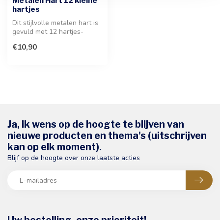
Metalen Hart 12 kleine
hartjes
Dit stijlvolle metalen hart is
gevuld met 12 hartjes-
bonbons. Een elegant
€10,90
gebaar...
Ja, ik wens op de hoogte te blijven van
nieuwe producten en thema's (uitschrijven
kan op elk moment).
Blijf op de hoogte over onze laatste acties