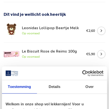
Dit vind je wellicht ook heerlijk
Leonidas Lollipop Beertje Melk
€2,60
Op voorraad
Le Biscuit Rose de Reims 100g
€5,90
Op voorraad
Vanillekoekjes (hartjes) 125g
€5,00
Op voorraad
Toestemming
Details
Over
Haribo Frambozenhartjes 300g
€6,00
Op voorraad
Welkom in onze shop vol lekkernijen! Voor u