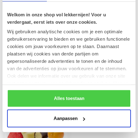
100g
€5,60
Op voorraad
Welkom in onze shop vol lekkernijen! Voor u
verdergaat, eerst iets over onze cookies.
Leonidas Cube Studentenhaver
300g
€16,10
Wij gebruiken analytische cookies om je een optimale
Op voorraad
gebruikerservaring te bieden en we gebruiken functionele
cookies om jouw voorkeuren op te slaan. Daarnaast
plaatsen wij cookies van derde partijen om
Leonidas Amandelkoekjes met
chocolade
€4,90
gepersonaliseerde advertenties te tonen en de inhoud
Op voorraad
van de advertenties op jouw voorkeuren af te stemmen.
Ook delen we informatie over uw gebruik van onze site
met onze partners voor social media en analyse. Hou er
rekening mee dat als je bepaalde cookies blokkeert, het
Recent bekeken
de correcte werking van de website kan verstoren.
Alles toestaan
Aanpassen