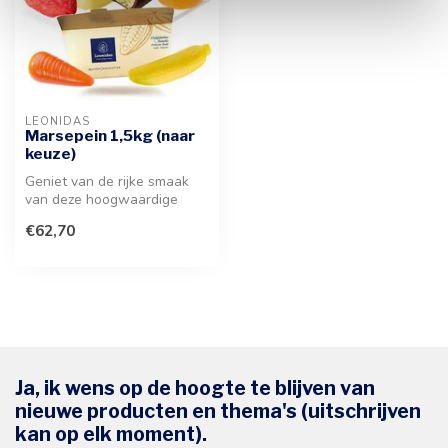
LEONIDAS
Marsepein 1,5kg (naar
keuze)
Geniet van de rijke smaak
van deze hoogwaardige
marsepein. Een ware
€62,70
traktatie vo...
Ja, ik wens op de hoogte te blijven van
nieuwe producten en thema's (uitschrijven
kan op elk moment).