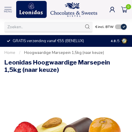
0
MENU
€
incl. BTW
GRATIS verzending vanaf €55 (BENELUX)
+25°C = ve
4.8
/5
Home
/
Hoogwaardige Marsepein 1,5kg (naar keuze)
Leonidas Hoogwaardige Marsepein
1,5kg (naar keuze)