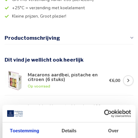
+25°C = verzending met koelelement
Kleine prijzen, Groot plezier!
Productomschrijving
Dit vind je wellicht ook heerlijk
Macarons aardbei, pistache en
citroen (6 stuks)
€6,00
Op voorraad
Leonidas Nougat - Veenbes 100g
€5,60
Op voorraad
Toestemming
Details
Over
Leonidas Nougat - Chocolade