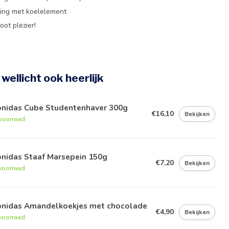
ing met koelelement
oot plezier!
e wellicht ook heerlijk
onidas Cube Studentenhaver 300g
€16,10
Bekijken
voorraad
onidas Staaf Marsepein 150g
€7,20
Bekijken
voorraad
onidas Amandelkoekjes met chocolade
€4,90
Bekijken
voorraad