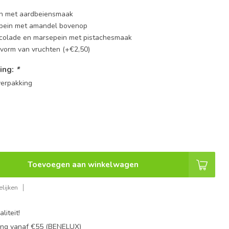
in met aardbeiensmaak
pein met amandel bovenop
colade en marsepein met pistachesmaak
 vorm van vruchten (+€2,50)
ing:
*
erpakking
Toevoegen aan winkelwagen
lijken
liteit!
ing vanaf €55 (BENELUX)