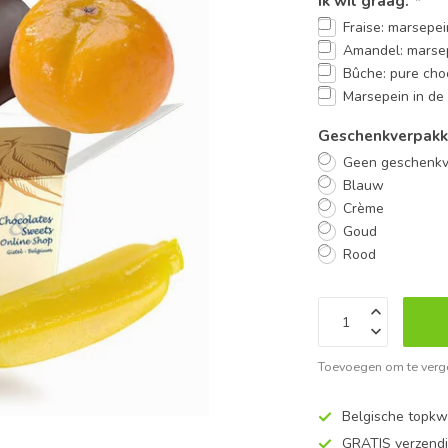
Ik wil graag:
*
Fraise: marsepe
Amandel: marse
Bûche: pure cho
Marsepein in de
Geschenkverpakk
Geen geschenkv
Blauw
Crème
Goud
Rood
Toevoegen om te verge
Belgische topkwa
GRATIS verzend