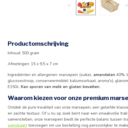
Productomschrijving
Inhoud: 500 gram
Afmetingen: 15 x 9,5 x 7 cm
Ingrediënten en allergenen: marsepein (suiker,
amandelen
40%, be
glucosestroop, conserveermiddel: kaliumsorbaat, aroma's), glansmi
E150c.
Kan sporen van melk en gluten bevatten
.
Waarom kiezen voor onze premium marse
Ontdek de pure kwaliteit van onze marsepein, een geliefde klassi
en zachte textuur. Of u nu op zoek bent naar een smaakvolle trakt
samenstellen, onze marsepein biedt de perfecte balans tussen trad
wenskaart
toevoegen om uw bestelling nog persoonlijker te maken.