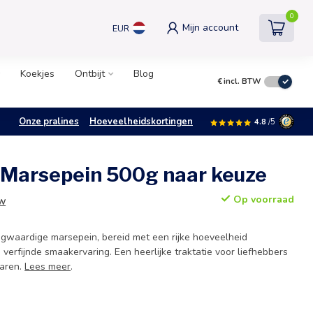
0
Mijn account
EUR
Koekjes
Ontbijt
Blog
€
incl. BTW
Onze pralines
Hoeveelheidskortingen
4.8
/5
 Marsepein 500g naar keuze
Op voorraad
TW
gwaardige marsepein, bereid met een rijke hoeveelheid
erfijnde smaakervaring. Een heerlijke traktatie voor liefhebbers
waren.
Lees meer
.