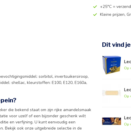
+25°C = verzend
Kleine prijzen, Gr
Dit vind j
Le
Op 
vochtigingsmiddel: sorbitol, invertsuikersiroop,
ddel: shellac, kleurstoffen: E100, E120, E160a,
Le
Op 
pein?
eker die bekend staat om zijn rijke amandelsmaak
atie voor uzelf of een bijzonder geschenk wilt
Le
itie en verfijning. U kunt eenvoudig een
Op 
 Bekijk ook onze uitgebreide selectie in de