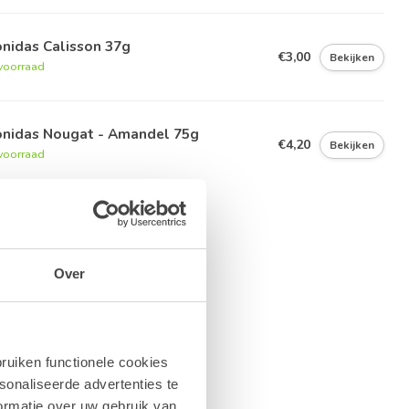
nidas Calisson 37g
€3,00
Bekijken
voorraad
onidas Nougat - Amandel 75g
€4,20
Bekijken
voorraad
Over
ruiken functionele cookies
sonaliseerde advertenties te
ormatie over uw gebruik van