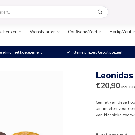
schenken
Wenskaarten
Confiserie/Zoet
Hartig/Zout
ending met koelelement
Kleine prijzen, Groot plezier!
Leonidas
€20,90
incl. B
Geniet van deze hoo
amandelen voor een v
van klassieke zoet