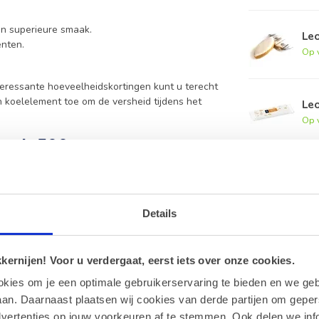
 superieure smaak.
Leo
enten.
Op 
nteressante hoeveelheidskortingen kunt u terecht
 koelelement toe om de versheid tijdens het
Le
Op 
epein 500g
luten bevatten.
Details
ke en authentieke smaak.
lling?
ernijen! Voor u verdergaat, eerst iets over onze cookies.
n aan uw bestelling.
okies om je een optimale gebruikerservaring te bieden en we geb
an. Daarnaast plaatsen wij cookies van derde partijen om geper
element toe aan uw pakket.
dvertenties op jouw voorkeuren af te stemmen. Ook delen we inf