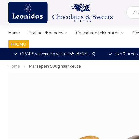
Home
Pralines/Bonbons
Chocolade lekkernijen
Ge
PROMO
GRATIS verzending vanaf €55 (BENELUX)
+25°C = verz
Home
/
Marsepein 500g naar keuze