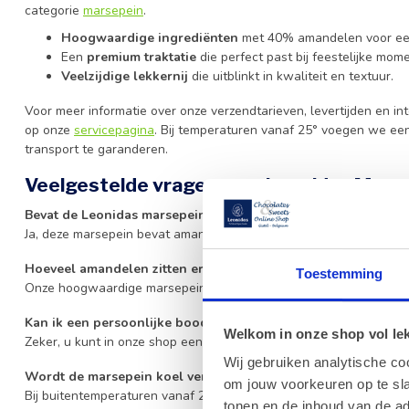
categorie
marsepein
.
Hoogwaardige ingrediënten
met 40% amandelen voor een
Een
premium traktatie
die perfect past bij feestelijke mom
Veelzijdige lekkernij
die uitblinkt in kwaliteit en textuur.
Voor meer informatie over onze verzendtarieven, levertijden en i
op onze
servicepagina
. Bij temperaturen vanaf 25° voegen we een
transport te garanderen.
Veelgestelde vragen over Leonidas Mars
Bevat de Leonidas marsepein allergenen?
Ja, deze marsepein bevat amandelen en kan sporen van melk en g
Hoeveel amandelen zitten er in deze marsepein?
Toestemming
Onze hoogwaardige marsepein bevat 40% amandelen voor een rij
Kan ik een persoonlijke boodschap toevoegen aan mijn beste
Welkom in onze shop vol lekk
Zeker, u kunt in onze shop een wenskaart selecteren en toevoege
Wij gebruiken analytische co
Wordt de marsepein koel verzonden?
om jouw voorkeuren op te sla
Bij buitentemperaturen vanaf 25° voegen wij standaard een koel
tonen en de inhoud van de a