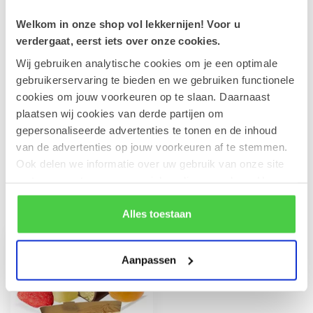
Welkom in onze shop vol lekkernijen! Voor u
Leonidas Amandelkoekjes met
verdergaat, eerst iets over onze cookies.
chocolade
€4,90
Wij gebruiken analytische cookies om je een optimale
Op voorraad
gebruikerservaring te bieden en we gebruiken functionele
cookies om jouw voorkeuren op te slaan. Daarnaast
Leonidas Zakje Marsepein
plaatsen wij cookies van derde partijen om
Aardbei (10 stuks)
€10,20
gepersonaliseerde advertenties te tonen en de inhoud
Op voorraad
van de advertenties op jouw voorkeuren af te stemmen.
Ook delen we informatie over uw gebruik van onze site
met onze partners voor social media en analyse. Hou er
Recent bekeken
rekening mee dat als je bepaalde cookies blokkeert, het
de correcte werking van de website kan verstoren.
Alles toestaan
Aanpassen