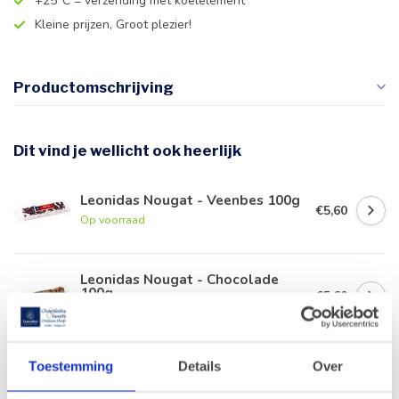
+25°C = verzending met koelelement
Kleine prijzen, Groot plezier!
Productomschrijving
Dit vind je wellicht ook heerlijk
Leonidas Nougat - Veenbes 100g
€5,60
Op voorraad
Leonidas Nougat - Chocolade
100g
€5,60
Op voorraad
Toestemming
Details
Over
Leonidas Nougat - Amandel 75g
€4,20
Op voorraad