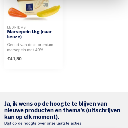
LEONIDAS
Marsepein 1kg (naar
keuze)
Geniet van deze premium
marsepein met 40%
amandelen. Een verfijnde
€41,80
textuur en ri...
Ja, ik wens op de hoogte te blijven van
nieuwe producten en thema's (uitschrijven
kan op elk moment).
Blijf op de hoogte over onze laatste acties