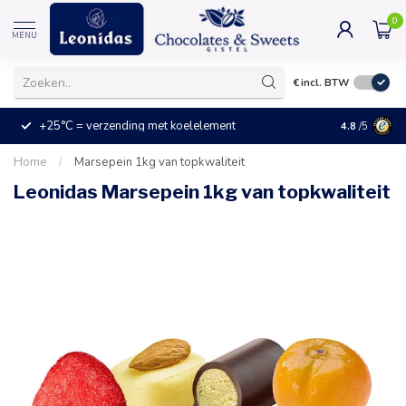
0
MENU
€
incl. BTW
+25°C = verzending met koelelement
Kleine prijz
4.8
/5
Home
/
Marsepein 1kg van topkwaliteit
Leonidas Marsepein 1kg van topkwaliteit