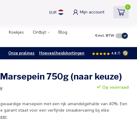
0
Mijn account
EUR
Koekjes
Ontbijt
Blog
€
incl. BTW
Onze pralines
Hoeveelheidskortingen
4.8
/5
 Marsepein 750g (naar keuze)
Op voorraad
TW
ogwaardige marsepein met een rijk amandelgehalte van 40%. Een
die garant staat voor een verfijnde smaakervaring bij elke
meer
.