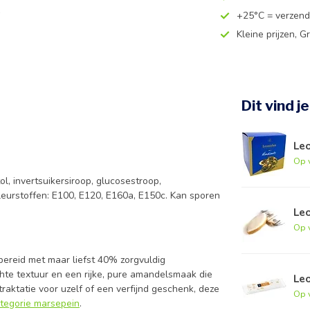
+25°C = verzend
Kleine prijzen, Gr
Dit vind j
Le
Op 
l, invertsuikersiroop, glucosestroop,
kleurstoffen: E100, E120, E160a, E150c. Kan sporen
Leo
Op 
 bereid met maar liefst 40% zorgvuldig
achte textuur en een rijke, pure amandelsmaak die
Le
 traktatie voor uzelf of een verfijnd geschenk, deze
Op 
tegorie marsepein
.