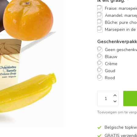
Ik wil graag:
*
Fraise: marsepe
Amandel: marse
Bûche: pure cho
Marsepein in de
Geschenkverpakk
Geen geschenkv
Blauw
Crème
Goud
Rood
Toevoegen om te verge
Belgische topkwa
GRATIS verzend