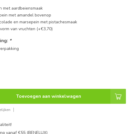
in met aardbeiensmaak
pein met amandel bovenop
colade en marsepein met pistachesmaak
 vorm van vruchten (+€3,70)
ing:
*
erpakking
Toevoegen aan winkelwagen
lijken
liteit!
ing vanaf €55 (BENELUX)