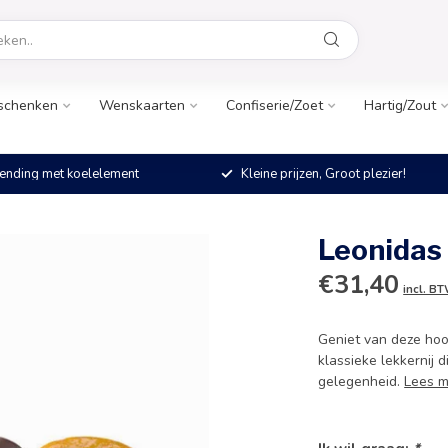
schenken
Wenskaarten
Confiserie/Zoet
Hartig/Zout
ending met koelelement
Kleine prijzen, Groot plezier!
Leonidas
€31,40
incl. B
Geniet van deze ho
klassieke lekkernij 
gelegenheid.
Lees 