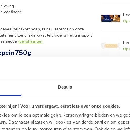
eleving.
e confiserie.
Le
Op 
oeveelheidskortingen, kunt u terecht op onze
element toe om de kwaliteit tijdens het transport
nze sectie
wenskaarten
.
Le
Op 
epein 750g
n bevatten.
 toe aan uw pakket om de versheid te
Details
lling?
ernijen! Voor u verdergaat, eerst iets over onze cookies.
 om uw persoonlijke boodschap toe te voegen.
okies om je een optimale gebruikerservaring te bieden en we geb
an. Daarnaast plaatsen wij cookies van derde partijen om geper
ke en authentieke smaak.
dvertenties op jouw voorkeuren af te stemmen. Ook delen we inf