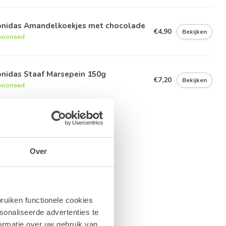
onidas Amandelkoekjes met chocolade
€4,90
Bekijken
voorraad
onidas Staaf Marsepein 150g
€7,20
Bekijken
voorraad
Over
ruiken functionele cookies
sonaliseerde advertenties te
ormatie over uw gebruik van