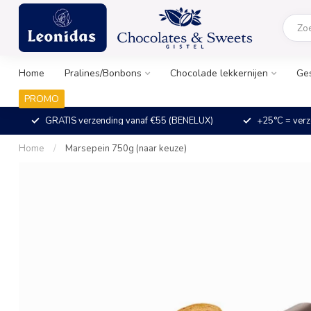
Home
Pralines/Bonbons
Chocolade lekkernijen
Ge
PROMO
GRATIS verzending vanaf €55 (BENELUX)
+25°C = verz
Home
/
Marsepein 750g (naar keuze)