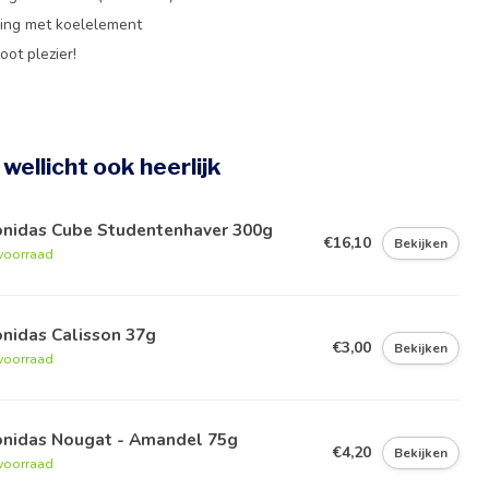
ing met koelelement
oot plezier!
e wellicht ook heerlijk
onidas Cube Studentenhaver 300g
€16,10
Bekijken
voorraad
nidas Calisson 37g
€3,00
Bekijken
voorraad
onidas Nougat - Amandel 75g
€4,20
Bekijken
voorraad