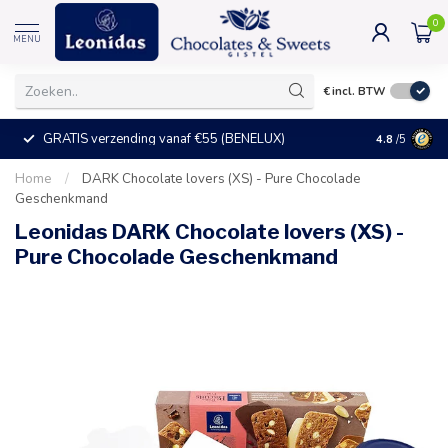
0
MENU
€
incl. BTW
GRATIS verzending vanaf €55 (BENELUX)
+25°C = ve
4.8
/5
Home
/
DARK Chocolate lovers (XS) - Pure Chocolade
Geschenkmand
Leonidas DARK Chocolate lovers (XS) -
Pure Chocolade Geschenkmand