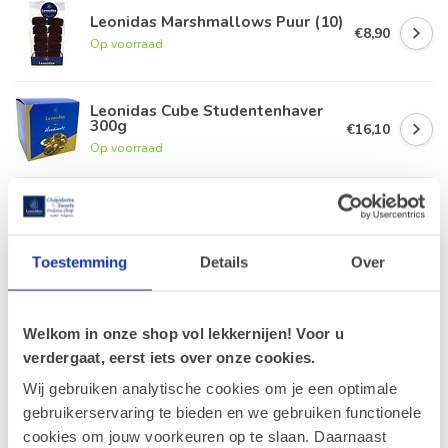
Leonidas Marshmallows Puur (10)
€8,90
Op voorraad
Leonidas Cube Studentenhaver
300g
€16,10
Op voorraad
Leonidas Cube Orangettes 350g
€18,50
Op voorraad
Toestemming
Details
Over
Geldhof Zakje 15 Cuberdons
€8,50
Op voorraad
Welkom in onze shop vol lekkernijen! Voor u
verdergaat, eerst iets over onze cookies.
Wij gebruiken analytische cookies om je een optimale
gebruikerservaring te bieden en we gebruiken functionele
Recent bekeken
cookies om jouw voorkeuren op te slaan. Daarnaast