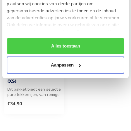
plaatsen wij cookies van derde partijen om
gepersonaliseerde advertenties te tonen en de inhoud
van de advertenties op jouw voorkeuren af te stemmen.
Ook delen we informatie over uw gebruik van onze site
met onze partners voor social media en analyse. Hou er
rekening mee dat als je bepaalde cookies blokkeert, het
de correcte werking van de website kan verstoren.
Alles toestaan
Aanpassen
LEONIDAS
DARK Chocolate lovers
(XS)
Dit pakket biedt een selectie
pure lekkernijen, van romige
pasta tot knapperige ...
€34,90