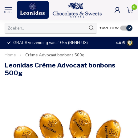
0
MENU
€
incl. BTW
GRATIS verzending vanaf €55 (BENELUX)
+25°C = ve
4.8
/5
Home
/
Crème Advocaat bonbons 500g
Leonidas Crème Advocaat bonbons
500g