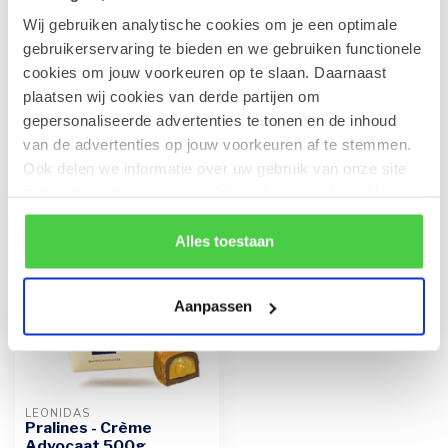
Wij gebruiken analytische cookies om je een optimale
Leonidas Cube Orangettes 350g
€18,50
gebruikerservaring te bieden en we gebruiken functionele
Op voorraad
cookies om jouw voorkeuren op te slaan. Daarnaast
plaatsen wij cookies van derde partijen om
gepersonaliseerde advertenties te tonen en de inhoud
van de advertenties op jouw voorkeuren af te stemmen.
Recent bekeken
Ook delen we informatie over uw gebruik van onze site
met onze partners voor social media en analyse. Hou er
rekening mee dat als je bepaalde cookies blokkeert, het
de correcte werking van de website kan verstoren.
Alles toestaan
Aanpassen
LEONIDAS
Pralines - Crème
Advocaat 500g