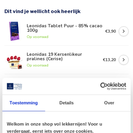
Dit vind je wellicht ook heerlijk
Leonidas Tablet Puur - 85% cacao
100g
€3,90
Op voorraad
Leonidas 19 Kersenlikeur
pralines (Cerise)
€13,20
Op voorraad
Leonidas Houten kistje 18
likeurpralines
€17,30
Op voorraad
Toestemming
Details
Over
Advocaat Klassiek 400g
€17,90
Op voorraad
Welkom in onze shop vol lekkernijen! Voor u
verdergaat, eerst iets over onze cookies.