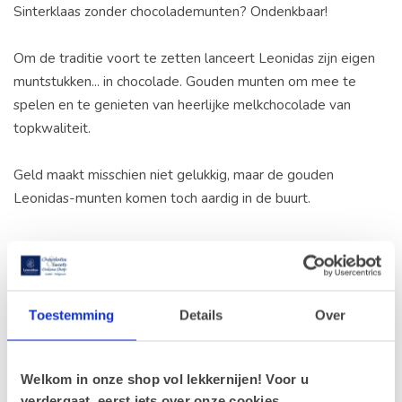
Sinterklaas zonder chocolademunten? Ondenkbaar!
Om de traditie voort te zetten lanceert Leonidas zijn eigen
muntstukken... in chocolade. Gouden munten om mee te
spelen en te genieten van heerlijke melkchocolade van
topkwaliteit.
Geld maakt misschien niet gelukkig, maar de gouden
Leonidas-munten komen toch aardig in de buurt.
Recente artikelen
Toestemming
Details
Over
30-05-2026
Onze chocoladevoetballetjes: een team vol
sterspelers!
Welkom in onze shop vol lekkernijen! Voor u
verdergaat, eerst iets over onze cookies.