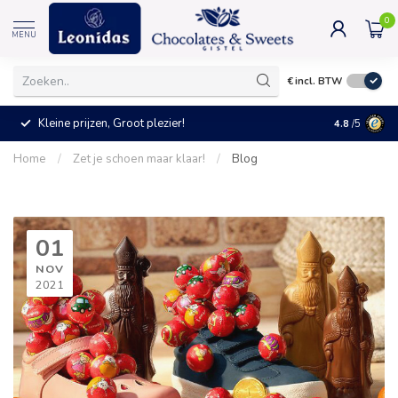
0
MENU
€
incl. BTW
Kleine prijzen, Groot plezier!
4.8
/5
Home
/
Zet je schoen maar klaar!
/
Blog
01
NOV
2021