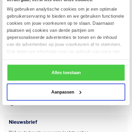
28-04-2026
Wij gebruiken analytische cookies om je een optimale
Zonnige dagen, verfrissende (ijs)pralines!
gebruikerservaring te bieden en we gebruiken functionele
cookies om jouw voorkeuren op te slaan. Daarnaast
17-04-2026
plaatsen wij cookies van derde partijen om
Onze favoriete pralines voor de lente.
gepersonaliseerde advertenties te tonen en de inhoud
van de advertenties op jouw voorkeuren af te stemmen.
Ook delen we informatie over uw gebruik van onze site
10-04-2026
met onze partners voor social media en analyse. Hou er
Een ballotin valt altijd in de smaak.
rekening mee dat als je bepaalde cookies blokkeert, het
de correcte werking van de website kan verstoren.
Alles toestaan
23-02-2026
Nieuw paaseitje: Amandel
Aanpassen
Tags
Nieuwsbrief