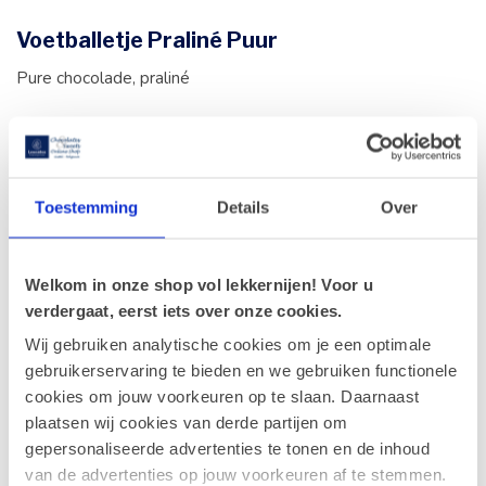
Voetballetje Praliné Puur
Pure chocolade, praliné
Voetballetje Knisperende Praliné Melk
Toestemming
Details
Over
Melkchocolade, knisperende praliné
Welkom in onze shop vol lekkernijen! Voor u
verdergaat, eerst iets over onze cookies.
Wij gebruiken analytische cookies om je een optimale
Voetballetje Praliné Gepofte Rijst Wit
gebruikerservaring te bieden en we gebruiken functionele
Witte chocolade, praliné met gepofte rijst
cookies om jouw voorkeuren op te slaan. Daarnaast
plaatsen wij cookies van derde partijen om
gepersonaliseerde advertenties te tonen en de inhoud
van de advertenties op jouw voorkeuren af te stemmen.