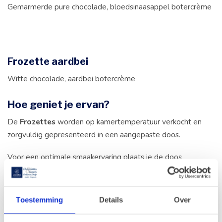
Gemarmerde pure chocolade, bloedsinaasappel botercrème
Frozette aardbei
Witte chocolade, aardbei botercrème
Hoe geniet je ervan?
De
Frozettes
worden op kamertemperatuur verkocht en
zorgvuldig gepresenteerd in een aangepaste doos.
Voor een optimale smaakervaring plaats je de doos
met
Frozettes minstens één uur (of langer) in de
diepvriezer
vóór het genieten. Haal ze vervolgens uit
de
diepvriezer
en proef ze meteen, om volop te genieten
Toestemming
Details
Over
van hun smeltende textuur en ongeëvenaarde
frisheid
.