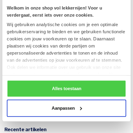
Belangrijk: eens ontdooid, mogen de Frozettes niet
Welkom in onze shop vol lekkernijen! Voor u
opnieuw worden ingevroren.
verdergaat, eerst iets over onze cookies.
Wij gebruiken analytische cookies om je een optimale
gebruikerservaring te bieden en we gebruiken functionele
Een speciale Frozettes-verpakking
cookies om jouw voorkeuren op te slaan. Daarnaast
plaatsen wij cookies van derde partijen om
Om deze unieke reeks te sublimeren, werd onze
Frozettes
-
gepersonaliseerde advertenties te tonen en de inhoud
doos speciaal ontworpen om een assortiment van 16
van de advertenties op jouw voorkeuren af te stemmen.
Frozettes te bevatten, samen te stellen naar jouw smaak.
Ook delen we informatie over uw gebruik van onze site
Het strakke design is ontwikkeld om een optimale bewaring
met onze partners voor social media en analyse. Hou er
in de
diepvriezer
te garanderen, zodat je bij elke degustatie
rekening mee dat als je bepaalde cookies blokkeert, het
geniet van een
verfrissende
en heerlijke ervaring.
de correcte werking van de website kan verstoren.
Alles toestaan
Aanpassen
Recente artikelen