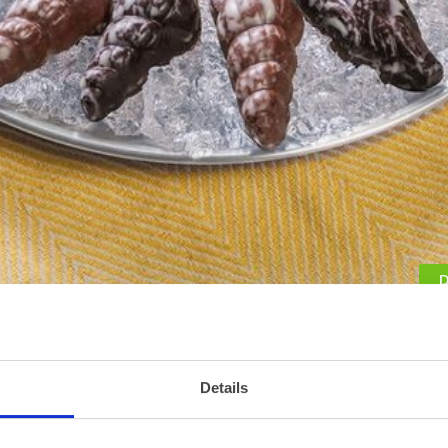
D
Details
Deze lekkernijen in gemarmerde pure of melkchocolade zijn gevul
het torentje, de mosselschelp of de garnaal?