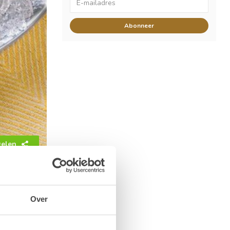
Abonneer
elen
Over
d met praliné