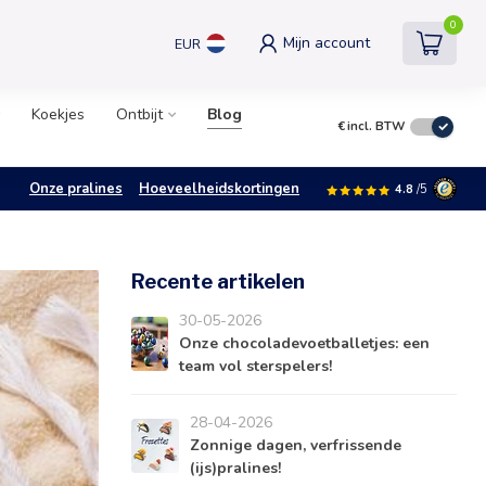
0
Mijn account
EUR
Koekjes
Ontbijt
Blog
€
incl. BTW
Onze pralines
Hoeveelheidskortingen
4.8
/5
Recente artikelen
30-05-2026
Onze chocoladevoetballetjes: een
team vol sterspelers!
28-04-2026
Zonnige dagen, verfrissende
(ijs)pralines!