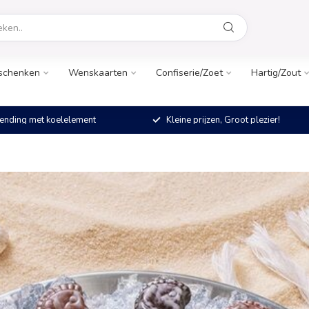
schenken
Wenskaarten
Confiserie/Zoet
Hartig/Zout
ending met koelelement
Kleine prijzen, Groot plezier!