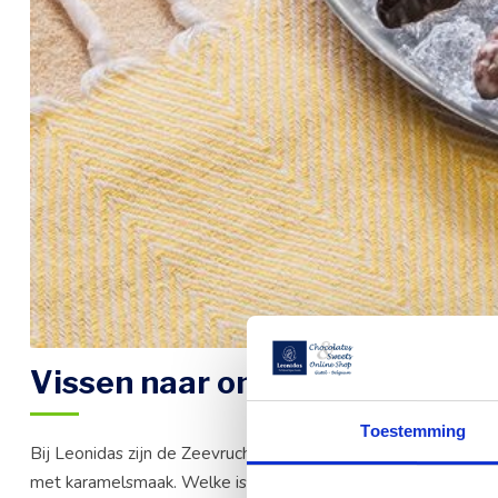
Vissen naar onze Zeevruchten
Toestemming
Bij Leonidas zijn de Zeevruchten hét symbool van de zomer. 
met karamelsmaak. Welke is jouw favoriet:
het zeepaardje, 