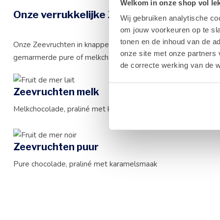
Welkom in onze shop vol lekk
Onze verrukkelijke Zeevruchten
Wij gebruiken analytische co
om jouw voorkeuren op te sla
tonen en de inhoud van de a
Onze Zeevruchten in knapperige chocolade nemen je zo mee op
onze site met onze partners 
gemarmerde pure of melkchocolade. Ze zijn gevuld met
smel
de correcte werking van de w
Zeevruchten melk
Melkchocolade, praliné met karamelsmaak
Zeevruchten puur
Pure chocolade, praliné met karamelsmaak