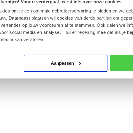
ernijen! Voor u verdergaat, eerst iets over onze cookies.
okies om je een optimale gebruikerservaring te bieden en we geb
an. Daarnaast plaatsen wij cookies van derde partijen om geper
dvertenties op jouw voorkeuren af te stemmen. Ook delen we inf
 vakantie. Geniet van onze garnalen, zeepaardjes, mosselen en s
voor social media en analyse. Hou er rekening mee dat als je be
tzachte praliné met karamelsmaak
en doen dromen van vakan
ebsite kan verstoren.
Aanpassen