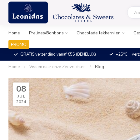
Home
Pralines/Bonbons
Chocolade lekkernijen
Ge
PROMO
GRATIS verzending vanaf €55 (BENELUX)
+25°C = verz
Home
/
Vissen naar onze Zeevruchten
/
Blog
08
JUL
2024