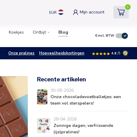
0
Mijn account
EUR
Koekjes
Ontbijt
Blog
€
incl. BTW
Onze pralines
Hoeveelheidskortingen
4.8
/5
Recente artikelen
30-05-2026
Onze chocoladevoetballetjes: een
team vol sterspelers!
28-04-2026
Zonnige dagen, verfrissende
(ijs)pralines!