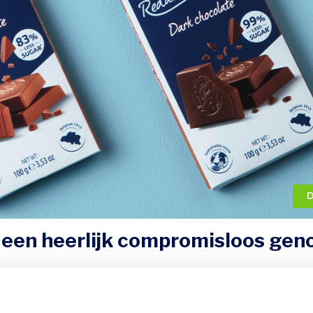
D
 een heerlijk compromisloos geno
arme tabletten
? Ontdek snel onze twee nieuwe collecties voor e
n melkchocolade of pure chocolade.