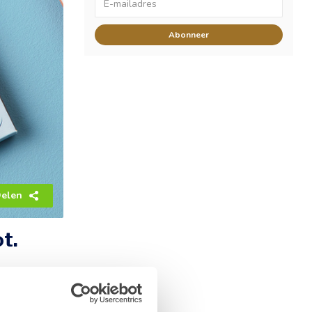
Abonneer
elen
t.
en heerlijk