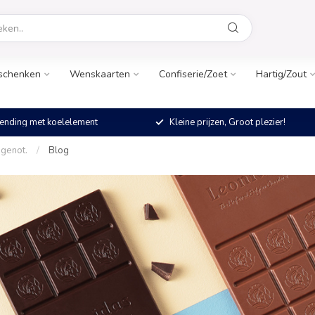
schenken
Wenskaarten
Confiserie/Zoet
Hartig/Zout
ending met koelelement
Kleine prijzen, Groot plezier!
 genot.
/
Blog