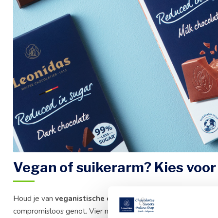
Vegan of suikerarm? Kies voor
Houd je van
veganistische chocoladetabletten of suiker
compromisloos genot. Vier nieuwe tabletten wachten op je i