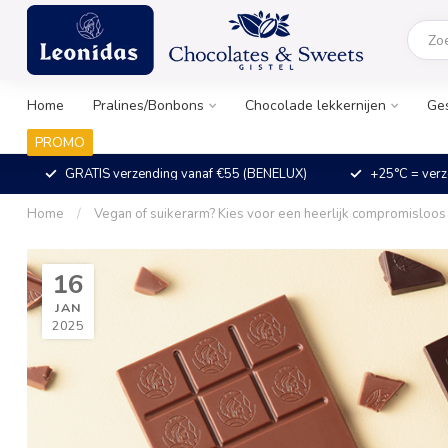
Home
Pralines/Bonbons
Chocolade lekkernijen
Ge
PROMO
GRATIS verzending vanaf €55 (BENELUX)
+25°C = verz
Home
/
Vegan of suikerarm? Kies voor een heerlijk compromisloos
16
JAN
2025