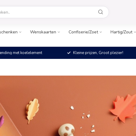
schenken
Wenskaarten
Confiserie/Zoet
Hartig/Zout
ending met koelelement
Kleine prijzen, Groot plezier!