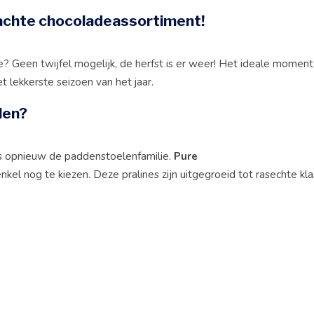
rwachte chocoladeassortiment!
? Geen twijfel mogelijk, de herfst is er weer! Het ideale momen
t lekkerste seizoen van het jaar.
len?
s opnieuw de paddenstoelenfamilie.
Pure
 enkel nog te kiezen. Deze pralines zijn uitgegroeid tot rasechte kl