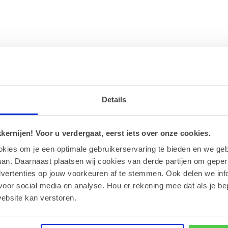
Details
ernijen! Voor u verdergaat, eerst iets over onze cookies.
s. Onze
pralinés en ganaches
met herfstsmaken als frangipane, s
n.
okies om je een optimale gebruikerservaring te bieden en we geb
an. Daarnaast plaatsen wij cookies van derde partijen om geper
ze herfst van elke hap.
dvertenties op jouw voorkeuren af te stemmen. Ook delen we inf
voor social media en analyse. Hou er rekening mee dat als je be
ebsite kan verstoren.
 smaak van frangipane