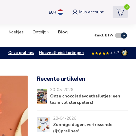
0
Mijn account
EUR
Koekjes
Ontbijt
Blog
€
incl. BTW
Onze pralines
Hoeveelheidskortingen
4.8
/5
Recente artikelen
30-05-2026
Onze chocoladevoetballetjes: een
team vol sterspelers!
28-04-2026
Zonnige dagen, verfrissende
(ijs)pralines!