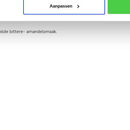
Aanpassen
milde bittere- amandelsmaak.