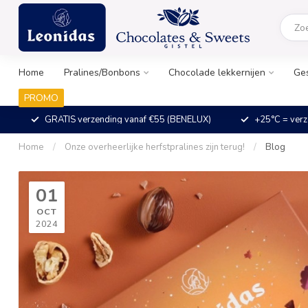
Home
Pralines/Bonbons
Chocolade lekkernijen
Ge
PROMO
GRATIS verzending vanaf €55 (BENELUX)
+25°C = verz
Home
/
Onze overheerlijke herfstpralines zijn terug!
/
Blog
01
OCT
2024