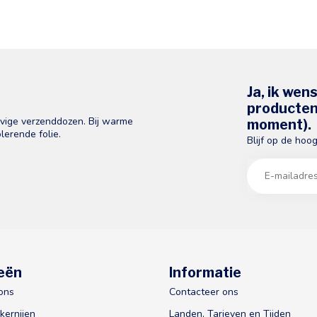
Ja, ik wen
producten 
evige verzenddozen. Bij warme
moment).
lerende folie.
Blijf op de hoo
eën
Informatie
ons
Contacteer ons
kernijen
Landen, Tarieven en Tijden