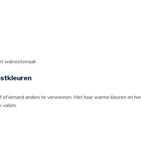
et walnootsmaak
fstkleuren
zelf of iemand anders te verwennen. Met haar warme kleuren en he
k vallen.