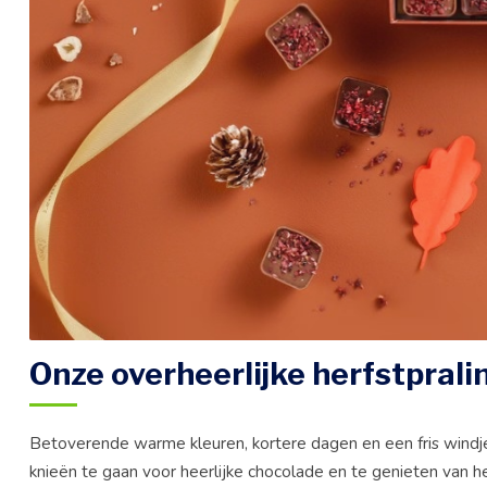
Onze overheerlijke herfstpralin
Betoverende warme kleuren, kortere dagen en een fris windje
knieën te gaan voor heerlijke chocolade en te genieten van he