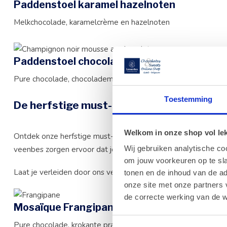
Paddenstoel karamel hazelnoten
Melkchocolade, karamelcrème en hazelnoten
Paddenstoel chocolademousse
Pure chocolade, chocolademousse
Toestemming
De
herfstige
must-haves zijn er weer!
Welkom in onze shop vol lekk
Ontdek onze herfstige must-haves met verrukkelijke creatie
veenbes zorgen ervoor dat je je duimen en vingers zal aflikke
Wij gebruiken analytische co
om jouw voorkeuren op te sla
Laat je verleiden door ons verrukkelijk assortiment en smul de
tonen en de inhoud van de a
onze site met onze partners 
de correcte werking van de w
Mosaïque Frangipane
Pure chocolade, krokante praliné met Faro-amandelen en de