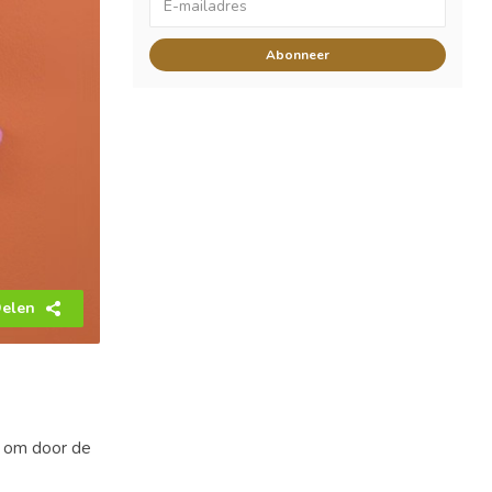
Abonneer
elen
t om door de