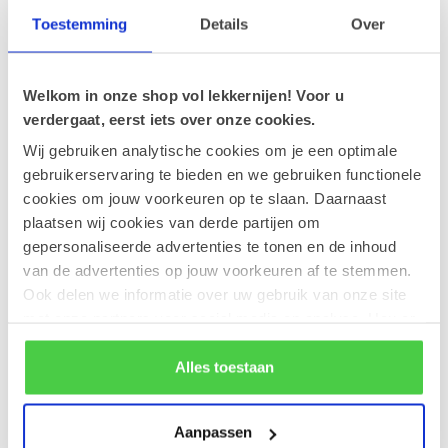
vulling van krokante praliné met feuilletine. Geïnspireerd op
Toestemming
Details
Over
de Brugse kletskoppen.
Welkom in onze shop vol lekkernijen! Voor u
Recente artikelen
verdergaat, eerst iets over onze cookies.
30-05-2026
Wij gebruiken analytische cookies om je een optimale
Onze chocoladevoetballetjes: een team vol
gebruikerservaring te bieden en we gebruiken functionele
sterspelers!
cookies om jouw voorkeuren op te slaan. Daarnaast
plaatsen wij cookies van derde partijen om
28-04-2026
gepersonaliseerde advertenties te tonen en de inhoud
Zonnige dagen, verfrissende (ijs)pralines!
van de advertenties op jouw voorkeuren af te stemmen.
Ook delen we informatie over uw gebruik van onze site
17-04-2026
met onze partners voor social media en analyse. Hou er
Onze favoriete pralines voor de lente.
rekening mee dat als je bepaalde cookies blokkeert, het
de correcte werking van de website kan verstoren.
Alles toestaan
10-04-2026
Een ballotin valt altijd in de smaak.
Aanpassen