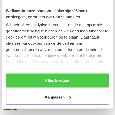
Recente artikelen
Welkom in onze shop vol lekkernijen! Voor u
30-05-2026
verdergaat, eerst iets over onze cookies.
Onze chocoladevoetballetjes: een team vol
sterspelers!
Wij gebruiken analytische cookies om je een optimale
gebruikerservaring te bieden en we gebruiken functionele
cookies om jouw voorkeuren op te slaan. Daarnaast
28-04-2026
plaatsen wij cookies van derde partijen om
Zonnige dagen, verfrissende (ijs)pralines!
gepersonaliseerde advertenties te tonen en de inhoud
van de advertenties op jouw voorkeuren af te stemmen.
17-04-2026
Ook delen we informatie over uw gebruik van onze site
Onze favoriete pralines voor de lente.
met onze partners voor social media en analyse. Hou er
rekening mee dat als je bepaalde cookies blokkeert, het
10-04-2026
de correcte werking van de website kan verstoren.
Alles toestaan
Een ballotin valt altijd in de smaak.
Aanpassen
23-02-2026
Nieuw paaseitje: Amandel