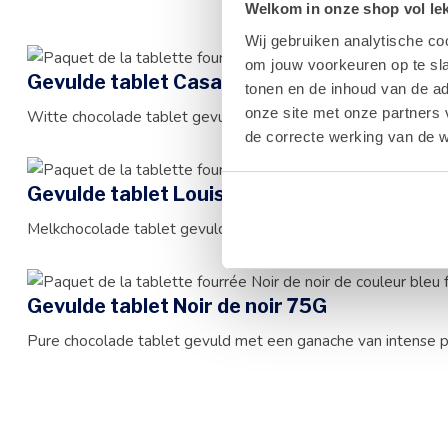
Welkom in onze shop vol lekk
Wij gebruiken analytische co
om jouw voorkeuren op te sla
Gevulde tablet Casaleo wit 75G
tonen en de inhoud van de a
onze site met onze partners 
Witte chocolade tablet gevuld met praliné en gepofte rijst
de correcte werking van de w
Gevulde tablet Louise melk 75G
Melkchocolade tablet gevuld met praliné met karamelsmaak
Gevulde tablet Noir de noir 75G
Pure chocolade tablet gevuld met een ganache van intense p