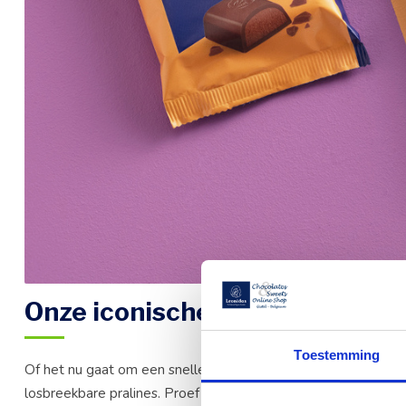
Onze iconische pralines in heer
Toestemming
Of het nu gaat om een snelle snack, een koffiepauze of een 
losbreekbare pralines. Proef de smaken van
Louise, Noir de