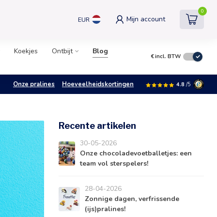
0
Mijn account
EUR
Koekjes
Ontbijt
Blog
€
incl. BTW
Onze pralines
Hoeveelheidskortingen
4.8
/5
Recente artikelen
30-05-2026
Onze chocoladevoetballetjes: een
team vol sterspelers!
28-04-2026
Zonnige dagen, verfrissende
(ijs)pralines!