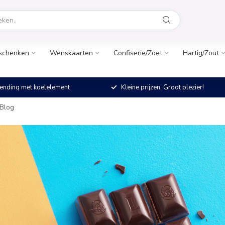
schenken
Wenskaarten
Confiserie/Zoet
Hartig/Zout
ending met koelelement
Kleine prijzen, Groot plezier!
Blog