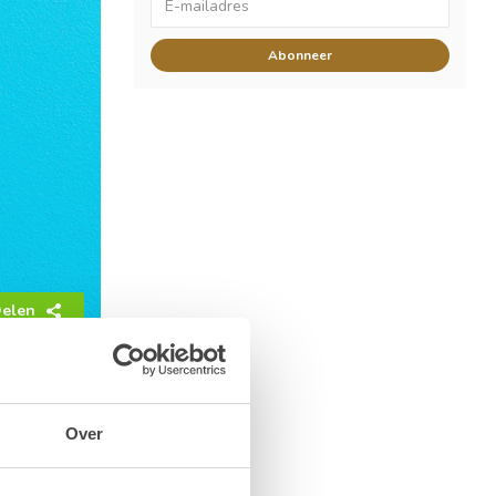
Abonneer
elen
Over
 als kleine
nt nemen.