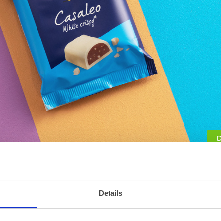
D
lijke gevulde tabletten!
Details
genietmoment om te delen, de gevulde tabletten van Leonidas zijn
 Noir of Casaleo
in kleine tabletten die je overal mee naartoe ku