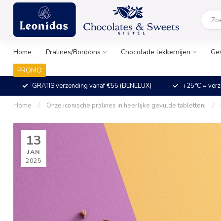
Home
Pralines/Bonbons
Chocolade lekkernijen
Ge
PROMO
GRATIS verzending vanaf €55 (BENELUX)
+25°C = verz
Home
/
Onze iconische pralines in heerlijke gevulde tabletten!
/
13
JAN
2025