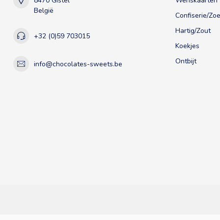
8470 Gistel
Wenskaarten
België
Confiserie/Zoe
Hartig/Zout
+32 (0)59 703015
Koekjes
Ontbijt
info@chocolates-sweets.be