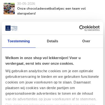
30-05-2026
Onze chocoladevoetballetjes: een team vol
sterspelers!
28-04-2026
Zonnige dagen, verfrissende (ijs)pralines!
Toestemming
Details
Over
17-04-2026
Onze favoriete pralines voor de lente.
Welkom in onze shop vol lekkernijen! Voor u
verdergaat, eerst iets over onze cookies.
10-04-2026
Een ballotin valt altijd in de smaak.
Wij gebruiken analytische cookies om je een optimale
gebruikerservaring te bieden en we gebruiken functionele
cookies om jouw voorkeuren op te slaan. Daarnaast
23-02-2026
plaatsen wij cookies van derde partijen om
Nieuw paaseitje: Amandel
gepersonaliseerde advertenties te tonen en de inhoud
van de advertenties op jouw voorkeuren af te stemmen.
Ook delen we informatie over uw gebruik van onze site
Tags