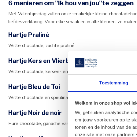
6 manieren om
"Ik hou van jou"
te zeggen
Met Valentijnsdag zullen onze smakelijke kleine chocoladehar
liefdesverklaring. Voor elke smaak en in alle kleuren, ze maken
Hartje Praliné
Witte chocolade, zachte praliné
Hartje Kers en Vlierbes
Witte chocolade, kersen- en vlierbessenganache
Toestemming
Hartje Bleu de Toi
Witte chocolade en spirulina, bloedsinaasappelganache
Welkom in onze shop vol lekk
Hartje Noir de noir
Wij gebruiken analytische co
om jouw voorkeuren op te sla
Pure chocolade, ganache van intense pure chocolade
tonen en de inhoud van de a
onze site met onze partners 