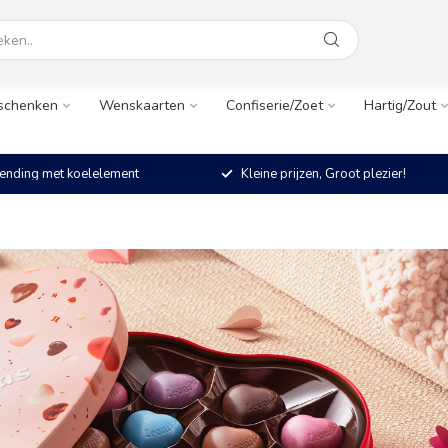
schenken
Wenskaarten
Confiserie/Zoet
Hartig/Zout
ending met koelelement
Kleine prijzen, Groot plezier!