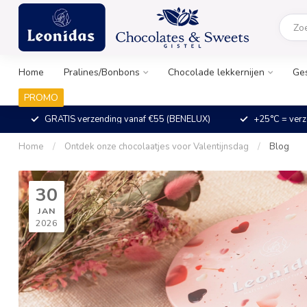
Home
Pralines/Bonbons
Chocolade lekkernijen
Ge
PROMO
GRATIS verzending vanaf €55 (BENELUX)
+25°C = verz
Home
/
Ontdek onze chocolaatjes voor Valentijnsdag
/
Blog
30
JAN
2026