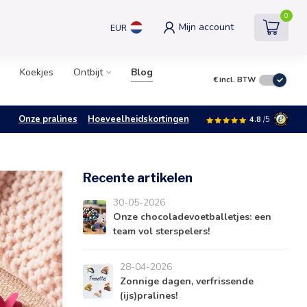
0
Mijn account
EUR
Koekjes
Ontbijt
Blog
€
incl. BTW
Onze pralines
Hoeveelheidskortingen
4.8
/5
Recente artikelen
30-05-2026
Onze chocoladevoetballetjes: een
team vol sterspelers!
28-04-2026
Zonnige dagen, verfrissende
(ijs)pralines!