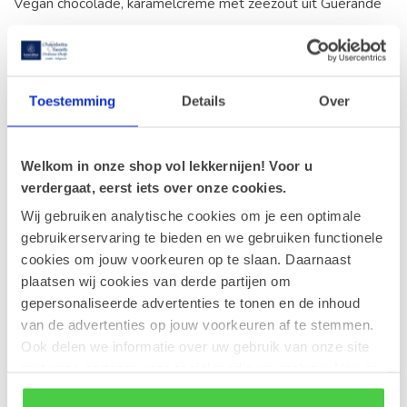
Vegan chocolade, karamelcrème met zeezout uit Guérande
Toestemming
Details
Over
Vegan karamel
Vegan chocolade, Karamelcrème
Welkom in onze shop vol lekkernijen! Voor u
verdergaat, eerst iets over onze cookies.
Wij gebruiken analytische cookies om je een optimale
gebruikerservaring te bieden en we gebruiken functionele
cookies om jouw voorkeuren op te slaan. Daarnaast
Recente artikelen
plaatsen wij cookies van derde partijen om
gepersonaliseerde advertenties te tonen en de inhoud
30-05-2026
Onze chocoladevoetballetjes: een team vol
van de advertenties op jouw voorkeuren af te stemmen.
sterspelers!
Ook delen we informatie over uw gebruik van onze site
met onze partners voor social media en analyse. Hou er
rekening mee dat als je bepaalde cookies blokkeert, het
28-04-2026