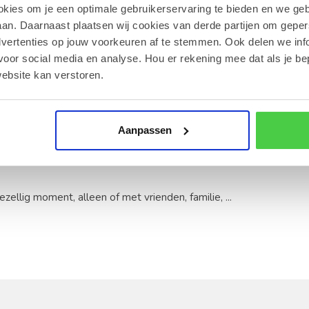
e
okies om je een optimale gebruikerservaring te bieden en we geb
an. Daarnaast plaatsen wij cookies van derde partijen om geper
ica koffie
dvertenties op jouw voorkeuren af te stemmen. Ook delen we inf
voor social media en analyse. Hou er rekening mee dat als je be
 68% cacao
ebsite kan verstoren.
en chai theearoma verrijkt met een vleugje honing
Aanpassen
ment van de dag, maar eerder bij een gemoedstoestand, een
llig moment, alleen of met vrienden, familie, ...