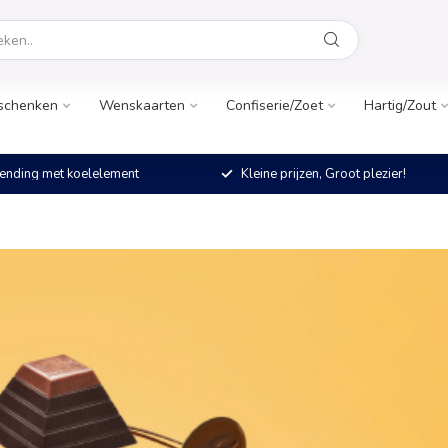
schenken
Wenskaarten
Confiserie/Zoet
Hartig/Zout
ending met koelelement
Kleine prijzen, Groot plezier!