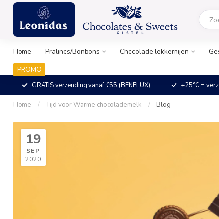
Home
Pralines/Bonbons
Chocolade lekkernijen
Ge
PROMO
GRATIS verzending vanaf €55 (BENELUX)
+25°C = verz
Home
/
Tijd voor Warme chocolademelk
/
Blog
19
SEP
2020