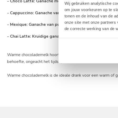
- Choco Latte: Ganache met traditionele melkchocolad
Wij gebruiken analytische co
om jouw voorkeuren op te sla
- Cappuccino: Ganache van melkchocolade en 100% Arab
tonen en de inhoud van de a
onze site met onze partners 
- Mexique: Ganache van pure chocolade uit Mexico met
de correcte werking van de w
- Chai Latte: Kruidige ganache van melkchocolade met e
Warme chocolademelk hoort niet zozeer bij een bepaald mo
behoefte, ongeacht het tijdstip.
Warme chocolademelk is de ideale drank voor een warm of geze