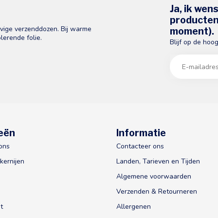
Ja, ik wen
producten 
evige verzenddozen. Bij warme
moment).
lerende folie.
Blijf op de hoo
eën
Informatie
ons
Contacteer ons
kernijen
Landen, Tarieven en Tijden
Algemene voorwaarden
Verzenden & Retourneren
t
Allergenen