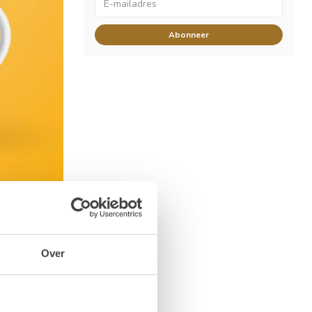
Abonneer
elen
Over