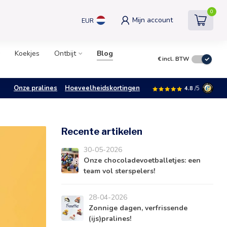
0
Mijn account
EUR
Koekjes
Ontbijt
Blog
€
incl. BTW
Onze pralines
Hoeveelheidskortingen
4.8
/5
Recente artikelen
30-05-2026
Onze chocoladevoetballetjes: een
team vol sterspelers!
28-04-2026
Zonnige dagen, verfrissende
(ijs)pralines!