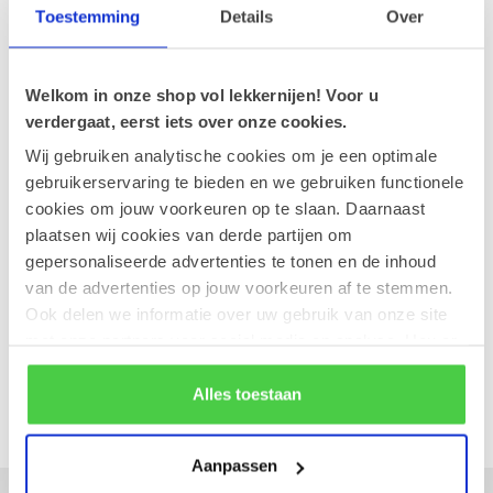
Toestemming
Details
Over
23-02-2026
Nieuw paaseitje: Amandel
Welkom in onze shop vol lekkernijen! Voor u
verdergaat, eerst iets over onze cookies.
Tags
Wij gebruiken analytische cookies om je een optimale
gebruikerservaring te bieden en we gebruiken functionele
Nieuwsbrief
cookies om jouw voorkeuren op te slaan. Daarnaast
plaatsen wij cookies van derde partijen om
Blijf op de hoogte over onze laatste acties
gepersonaliseerde advertenties te tonen en de inhoud
van de advertenties op jouw voorkeuren af te stemmen.
Ook delen we informatie over uw gebruik van onze site
met onze partners voor social media en analyse. Hou er
Abonneer
rekening mee dat als je bepaalde cookies blokkeert, het
de correcte werking van de website kan verstoren.
Alles toestaan
Aanpassen