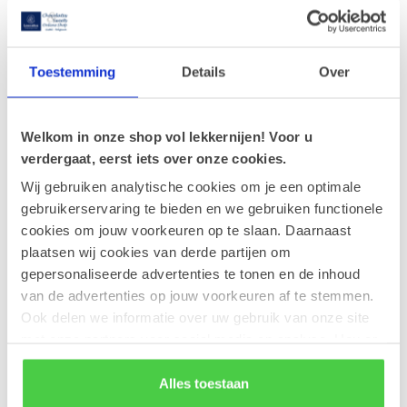
10-04-2026
Toestemming
Details
Over
Een ballotin valt altijd in de smaak.
23-02-2026
Welkom in onze shop vol lekkernijen! Voor u
Nieuw paaseitje: Amandel
verdergaat, eerst iets over onze cookies.
Wij gebruiken analytische cookies om je een optimale
gebruikerservaring te bieden en we gebruiken functionele
Tags
cookies om jouw voorkeuren op te slaan. Daarnaast
plaatsen wij cookies van derde partijen om
Nieuwsbrief
gepersonaliseerde advertenties te tonen en de inhoud
van de advertenties op jouw voorkeuren af te stemmen.
Blijf op de hoogte over onze laatste acties
Ook delen we informatie over uw gebruik van onze site
met onze partners voor social media en analyse. Hou er
rekening mee dat als je bepaalde cookies blokkeert, het
Abonneer
de correcte werking van de website kan verstoren.
Alles toestaan